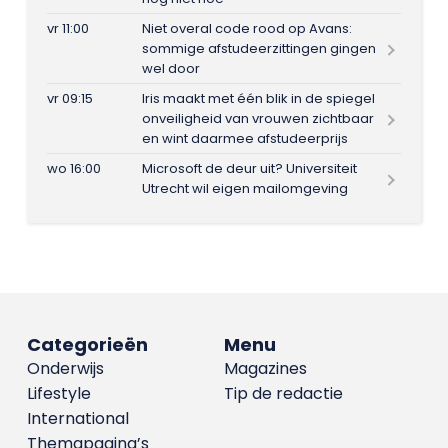
vr 11:00
Niet overal code rood op Avans:
sommige afstudeerzittingen gingen
wel door
vr 09:15
Iris maakt met één blik in de spiegel
onveiligheid van vrouwen zichtbaar
en wint daarmee afstudeerprijs
wo 16:00
Microsoft de deur uit? Universiteit
Utrecht wil eigen mailomgeving
Categorieën
Menu
Onderwijs
Magazines
Lifestyle
Tip de redactie
International
Themapagina’s