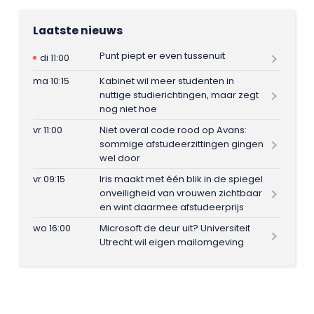
Laatste nieuws
Punt piept er even tussenuit
di 11:00
ma 10:15
Kabinet wil meer studenten in
nuttige studierichtingen, maar zegt
nog niet hoe
vr 11:00
Niet overal code rood op Avans:
sommige afstudeerzittingen gingen
wel door
vr 09:15
Iris maakt met één blik in de spiegel
onveiligheid van vrouwen zichtbaar
en wint daarmee afstudeerprijs
wo 16:00
Microsoft de deur uit? Universiteit
Utrecht wil eigen mailomgeving