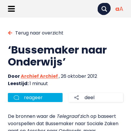
a
A
Terug naar overzicht
‘Bussemaker naar
Onderwijs’
Door
Archief Archief
, 26 oktober 2012
Leestijd:
1 minuut
reageer
deel
De bronnen waar de
Telegraaf
zich op baseert
voorspellen dat Bussemaker naar Sociale Zaken
gaat en Asscher naar Onderwijs, maar