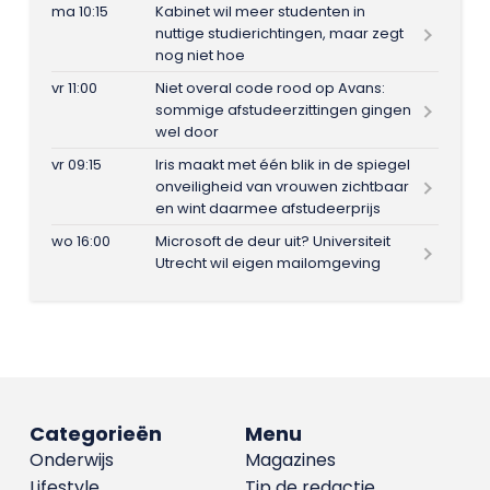
ma 10:15
Kabinet wil meer studenten in
nuttige studierichtingen, maar zegt
nog niet hoe
vr 11:00
Niet overal code rood op Avans:
sommige afstudeerzittingen gingen
wel door
vr 09:15
Iris maakt met één blik in de spiegel
onveiligheid van vrouwen zichtbaar
en wint daarmee afstudeerprijs
wo 16:00
Microsoft de deur uit? Universiteit
Utrecht wil eigen mailomgeving
Categorieën
Menu
Onderwijs
Magazines
Lifestyle
Tip de redactie