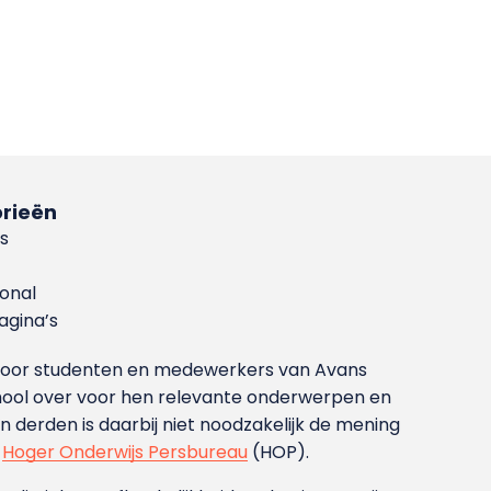
rieën
s
ional
gina’s
g voor studenten en medewerkers van Avans
ool over voor hen relevante onderwerpen en
derden is daarbij niet noodzakelijk de mening
t
Hoger Onderwijs Persbureau
(HOP).