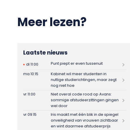
Meer lezen?
Laatste nieuws
Punt piept er even tussenuit
di 11:00
ma 10:15
Kabinet wil meer studenten in
nuttige studierichtingen, maar zegt
nog niet hoe
vr 11:00
Niet overal code rood op Avans:
sommige afstudeerzittingen gingen
wel door
vr 09:15
Iris maakt met één blik in de spiegel
onveiligheid van vrouwen zichtbaar
en wint daarmee afstudeerprijs