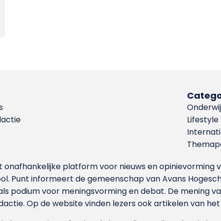
Catego
s
Onderwij
dactie
Lifestyle
Internat
Themapa
et onafhankelijke platform voor nieuws en opinievormin
ool. Punt informeert de gemeenschap van Avans Hogesch
als podium voor meningsvorming en debat. De mening van 
dactie. Op de website vinden lezers ook artikelen van he