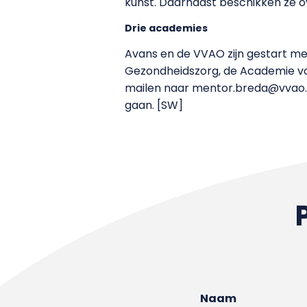
kunst. Daarnaast beschikken ze o
Drie academies
Avans en de VVAO zijn gestart met
Gezondheidszorg, de Academie vo
mailen naar mentor.breda@vvao.nl
gaan. [SW]
Naam