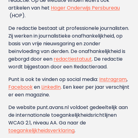
redactie. Op de website vinden lezers ook
artikelen van het
Hoger Onderwijs Persbureau
(HOP).
De redactie bestaat uit professionele journalisten.
Zij werken in journalistieke onafhankelijkheid, op
basis van vrije nieuwsgaring en zonder
beïnvloeding van derden. De onafhankelijkheid is
geborgd door een
redactiestatuut
. De redactie
wordt bijgestaan door een Redactieraad.
Punt is ook te vinden op social media:
Instragram
,
Facebook
en
LinkedIn
. Een keer per jaar verschijnt
er een magazine.
De website punt.avans.nl voldoet gedeeltelijk aan
de internationale toegankelijkheidsrichtlijnen
WCAG 2.1, niveau AA. Ga naar de
toegankelijkheidsverklaring
.