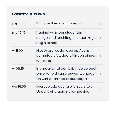
Laatste nieuws
Punt piept er even tussenuit
di 11:00
ma 10:15
Kabinet wil meer studenten in
nuttige studierichtingen, maar zegt
nog niet hoe
vr 11:00
Niet overal code rood op Avans:
sommige afstudeerzittingen gingen
wel door
vr 09:15
Iris maakt met één blik in de spiegel
onveiligheid van vrouwen zichtbaar
en wint daarmee afstudeerprijs
wo 16:00
Microsoft de deur uit? Universiteit
Utrecht wil eigen mailomgeving