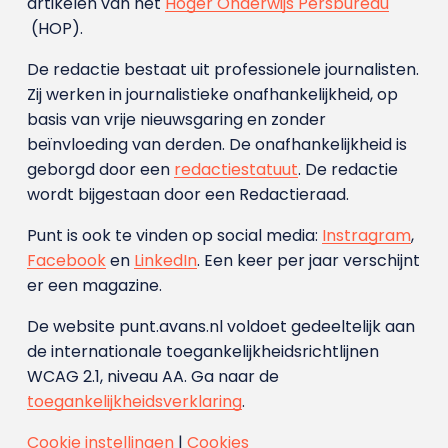
artikelen van het
Hoger Onderwijs Persbureau
(HOP).
De redactie bestaat uit professionele journalisten.
Zij werken in journalistieke onafhankelijkheid, op
basis van vrije nieuwsgaring en zonder
beïnvloeding van derden. De onafhankelijkheid is
geborgd door een
redactiestatuut
. De redactie
wordt bijgestaan door een Redactieraad.
Punt is ook te vinden op social media:
Instragram
,
Facebook
en
LinkedIn
. Een keer per jaar verschijnt
er een magazine.
De website punt.avans.nl voldoet gedeeltelijk aan
de internationale toegankelijkheidsrichtlijnen
WCAG 2.1, niveau AA. Ga naar de
toegankelijkheidsverklaring
.
Cookie instellingen
|
Cookies