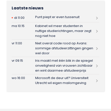
Laatste nieuws
Punt piept er even tussenuit
di 11:00
ma 10:15
Kabinet wil meer studenten in
nuttige studierichtingen, maar zegt
nog niet hoe
vr 11:00
Niet overal code rood op Avans:
sommige afstudeerzittingen gingen
wel door
vr 09:15
Iris maakt met één blik in de spiegel
onveiligheid van vrouwen zichtbaar
en wint daarmee afstudeerprijs
wo 16:00
Microsoft de deur uit? Universiteit
Utrecht wil eigen mailomgeving