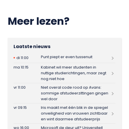
Meer lezen?
Laatste nieuws
Punt piept er even tussenuit
di 11:00
ma 10:15
Kabinet wil meer studenten in
nuttige studierichtingen, maar zegt
nog niet hoe
vr 11:00
Niet overal code rood op Avans:
sommige afstudeerzittingen gingen
wel door
vr 09:15
Iris maakt met één blik in de spiegel
onveiligheid van vrouwen zichtbaar
en wint daarmee afstudeerprijs
wo 16:00
Microsoft de deur uit? Universiteit