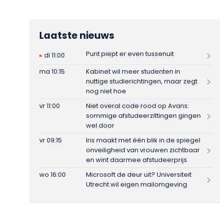
Laatste nieuws
Punt piept er even tussenuit
di 11:00
ma 10:15
Kabinet wil meer studenten in
nuttige studierichtingen, maar zegt
nog niet hoe
vr 11:00
Niet overal code rood op Avans:
sommige afstudeerzittingen gingen
wel door
vr 09:15
Iris maakt met één blik in de spiegel
onveiligheid van vrouwen zichtbaar
en wint daarmee afstudeerprijs
wo 16:00
Microsoft de deur uit? Universiteit
Utrecht wil eigen mailomgeving