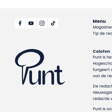
Menu
Magazine
Tip de re
Colofon
Punt is h
Hoge­sch
fungeert 
van de re
De redacti
nieuwsgar
redactie 
Punt is o