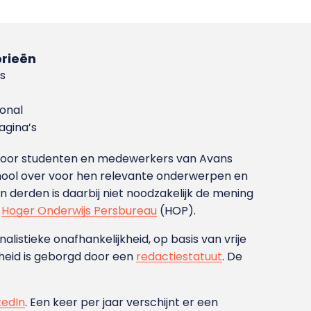
rieën
s
ional
gina’s
g voor studenten en medewerkers van Avans
ool over voor hen relevante onderwerpen en
derden is daarbij niet noodzakelijk de mening
t
Hoger Onderwijs Persbureau
(HOP).
nalistieke onafhankelijkheid, op basis van vrije
heid is geborgd door een
redactiestatuut
. De
kedIn
. Een keer per jaar verschijnt er een