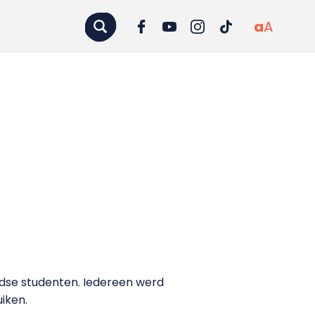
a
A
ndse studenten. Iedereen werd
iken.