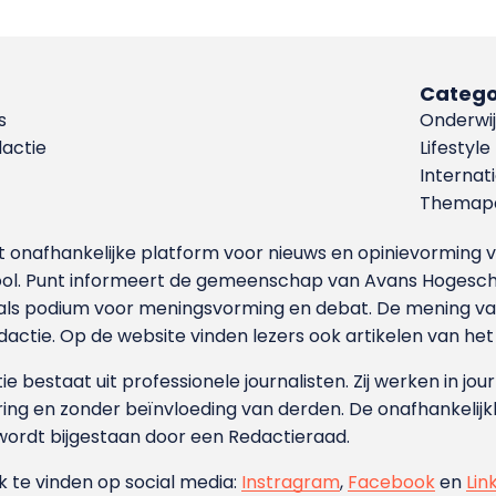
Catego
s
Onderwij
dactie
Lifestyle
Internat
Themapa
et onafhankelijke platform voor nieuws en opinievormin
ool. Punt informeert de gemeenschap van Avans Hogesch
als podium voor meningsvorming en debat. De mening van 
dactie. Op de website vinden lezers ook artikelen van he
e bestaat uit professionele journalisten. Zij werken in jour
ing en zonder beïnvloeding van derden. De onafhankelijk
wordt bijgestaan door een Redactieraad.
ok te vinden op social media:
Instragram
,
Facebook
en
Lin