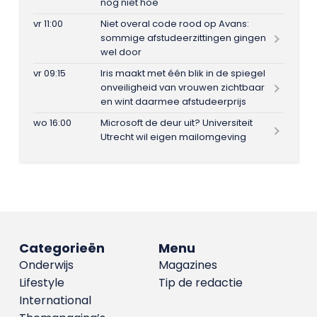
nog niet hoe
vr 11:00
Niet overal code rood op Avans:
sommige afstudeerzittingen gingen
wel door
vr 09:15
Iris maakt met één blik in de spiegel
onveiligheid van vrouwen zichtbaar
en wint daarmee afstudeerprijs
wo 16:00
Microsoft de deur uit? Universiteit
Utrecht wil eigen mailomgeving
Categorieën
Menu
Onderwijs
Magazines
Lifestyle
Tip de redactie
International