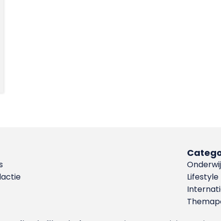
Catego
s
Onderwij
dactie
Lifestyle
Internat
Themapa