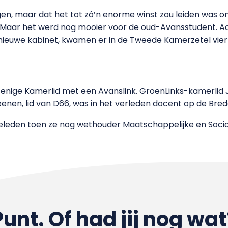
ngen, maar dat het tot zó’n enorme winst zou leiden was on
. Maar het werd nog mooier voor de oud-Avansstudent. A
 nieuwe kabinet, kwamen er in de Tweede Kamerzetel vier z
t enige Kamerlid met een Avanslink. GroenLinks-kamerlid 
enen, lid van D66, was in het verleden docent op de Bre
geleden toen ze nog wethouder Maatschappelijke en Socia
Punt. Of had jij nog wat