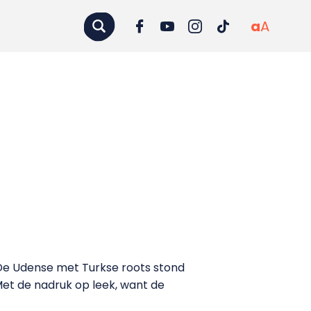
a
A
 De Udense met Turkse roots stond
Met de nadruk op leek, want de