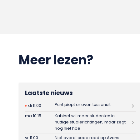
Meer lezen?
Laatste nieuws
Punt piept er even tussenuit
di 11:00
ma 10:15
Kabinet wil meer studenten in
nuttige studierichtingen, maar zegt
nog niet hoe
vr 11:00
Niet overal code rood op Avans: