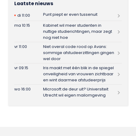
Laatste nieuws
Punt piept er even tussenuit
di 11:00
ma 10:15
Kabinet wil meer studenten in
nuttige studierichtingen, maar zegt
nog niet hoe
vr 11:00
Niet overal code rood op Avans:
sommige afstudeerzittingen gingen
wel door
vr 09:15
Iris maakt met één blik in de spiegel
onveiligheid van vrouwen zichtbaar
en wint daarmee afstudeerprijs
wo 16:00
Microsoft de deur uit? Universiteit
Utrecht wil eigen mailomgeving