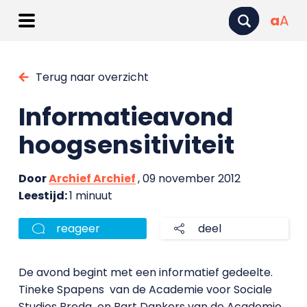
a
A
Terug naar overzicht
Informatieavond
hoogsensitiviteit
Door
Archief Archief
, 09 november 2012
Leestijd:
1 minuut
reageer
deel
De avond begint met een informatief gedeelte.
Tineke Spapens
van de Academie voor Sociale
Studies Breda
en Bart Dankers van de Academie