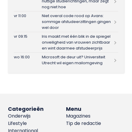
nuttige studierichtingen, maar zegt
nog niet hoe
vr 11:00
Niet overal code rood op Avans:
sommige afstudeerzittingen gingen
wel door
vr 09:15
Iris maakt met één blik in de spiegel
onveiligheid van vrouwen zichtbaar
en wint daarmee afstudeerprijs
wo 16:00
Microsoft de deur uit? Universiteit
Utrecht wil eigen mailomgeving
Categorieën
Menu
Onderwijs
Magazines
Lifestyle
Tip de redactie
International