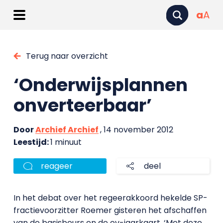
a
A
Terug naar overzicht
‘Onderwijsplannen
onverteerbaar’
Door
Archief Archief
, 14 november 2012
Leestijd:
1 minuut
reageer
deel
In het debat over het regeerakkoord hekelde SP-
fractievoorzitter Roemer gisteren het afschaffen
van de basisbeurs en de ov-jaarkaart. ‘Met deze