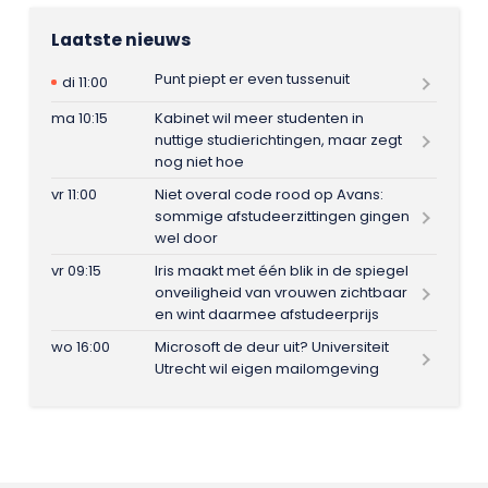
Laatste nieuws
Punt piept er even tussenuit
di 11:00
ma 10:15
Kabinet wil meer studenten in
nuttige studierichtingen, maar zegt
nog niet hoe
vr 11:00
Niet overal code rood op Avans:
sommige afstudeerzittingen gingen
wel door
vr 09:15
Iris maakt met één blik in de spiegel
onveiligheid van vrouwen zichtbaar
en wint daarmee afstudeerprijs
wo 16:00
Microsoft de deur uit? Universiteit
Utrecht wil eigen mailomgeving