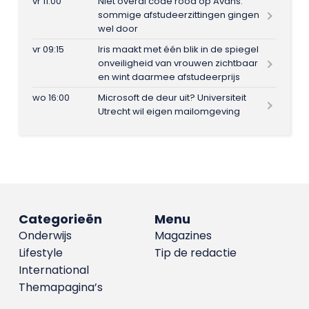
vr 11:00
Niet overal code rood op Avans:
sommige afstudeerzittingen gingen
wel door
vr 09:15
Iris maakt met één blik in de spiegel
onveiligheid van vrouwen zichtbaar
en wint daarmee afstudeerprijs
wo 16:00
Microsoft de deur uit? Universiteit
Utrecht wil eigen mailomgeving
Categorieën
Menu
Onderwijs
Magazines
Lifestyle
Tip de redactie
International
Themapagina’s