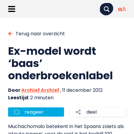
a
A
Terug naar overzicht
Ex-model wordt
‘baas’
onderbroekenlabel
Door
Archief Archief
, 11 december 2012
Leestijd:
2 minuten
reageer
deel
Muchachomalo betekent in het Spaans zoiets als
‘stoute jongen’, voor de rest is het bedrijf 100