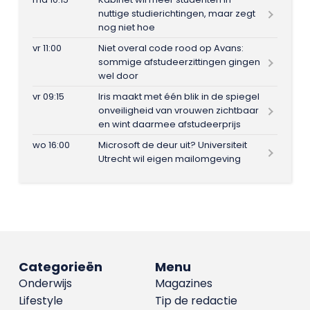
nuttige studierichtingen, maar zegt
nog niet hoe
vr 11:00
Niet overal code rood op Avans:
sommige afstudeerzittingen gingen
wel door
vr 09:15
Iris maakt met één blik in de spiegel
onveiligheid van vrouwen zichtbaar
en wint daarmee afstudeerprijs
wo 16:00
Microsoft de deur uit? Universiteit
Utrecht wil eigen mailomgeving
Categorieën
Menu
Onderwijs
Magazines
Lifestyle
Tip de redactie