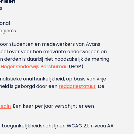
rieën
s
ional
gina’s
g voor studenten en medewerkers van Avans
ool over voor hen relevante onderwerpen en
derden is daarbij niet noodzakelijk de mening
t
Hoger Onderwijs Persbureau
(HOP).
nalistieke onafhankelijkheid, op basis van vrije
heid is geborgd door een
redactiestatuut
. De
kedIn
. Een keer per jaar verschijnt er een
 toegankelijkheidsrichtlijnen WCAG 2.1, niveau AA.