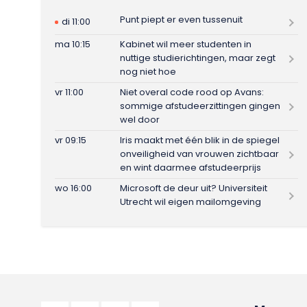
Punt piept er even tussenuit
di 11:00
ma 10:15
Kabinet wil meer studenten in
nuttige studierichtingen, maar zegt
nog niet hoe
vr 11:00
Niet overal code rood op Avans:
sommige afstudeerzittingen gingen
wel door
vr 09:15
Iris maakt met één blik in de spiegel
onveiligheid van vrouwen zichtbaar
en wint daarmee afstudeerprijs
wo 16:00
Microsoft de deur uit? Universiteit
Utrecht wil eigen mailomgeving