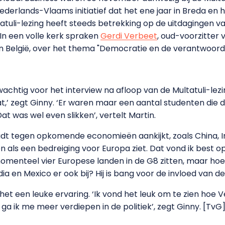
Nederlands-Vlaams initiatief dat het ene jaar in Breda en 
uli-lezing heeft steeds betrekking op de uitdagingen va
In een volle kerk spraken
Gerdi Verbeet
, oud-voorzitter
n België, over het thema "Democratie en de verantwoordel
htig voor het interview na afloop van de Multatuli-lezing. 
t,’ zegt Ginny. ‘Er waren maar een aantal studenten die
Dat was wel even slikken’, vertelt Martin.
dt tegen opkomende economieën aankijkt, zoals China, Ind
als een bedreiging voor Europa ziet. Dat vond ik best op
momenteel vier Europese landen in de G8 zitten, maar hoe 
ndia en Mexico er ook bij? Hij is bang voor de invloed van de
het een leuke ervaring. ‘Ik vond het leuk om te zien hoe
a ik me meer verdiepen in de politiek’, zegt Ginny. [TvG