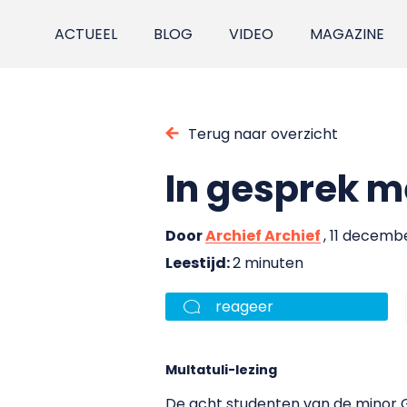
ACTUEEL
BLOG
VIDEO
MAGAZINE
Terug naar overzicht
In gesprek m
Door
Archief Archief
, 11 decemb
Leestijd:
2 minuten
reageer
Multatuli-lezing
De acht studenten van de minor Gl