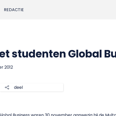
REDACTIE
et studenten Global B
er 2012
deel
obal Business waren 30 november aanwezig bij de Multatu