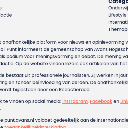
Catego
s
Onderwij
dactie
Lifestyle
Internat
Themapa
et onafhankelijke platform voor nieuws en opinievormin
ool. Punt informeert de gemeenschap van Avans Hogesch
als podium voor meningsvorming en debat. De mening van 
dactie. Op de website vinden lezers ook artikelen van he
e bestaat uit professionele journalisten. Zij werken in jour
ing en zonder beïnvloeding van derden. De onafhankelijk
wordt bijgestaan door een Redactieraad.
ok te vinden op social media:
Instragram
,
Facebook
en
Lin
.
e punt.avans.nl voldoet gedeeltelijk aan de internationale
de
toegankelijkheidsverklaring
.