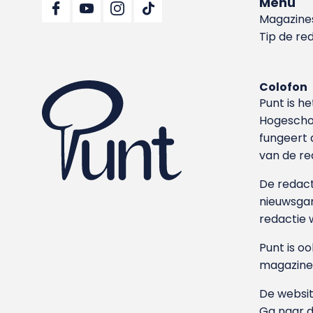
Menu
Magazine
Tip de re
Colofon
Punt is h
Hoge­sch
fungeert 
van de re
De redacti
nieuwsgar
redactie 
Punt is o
magazine
De websit
Ga naar 