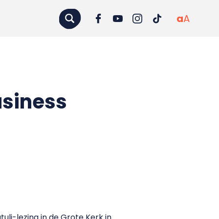
a
A
usiness
li-lezing in de Grote Kerk in