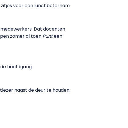
i zitjes voor een lunchboterham.
r medewerkers. Dat docenten
lopen zomer al toen
Punt
een
 de hoofdgang.
lezer naast de deur te houden.