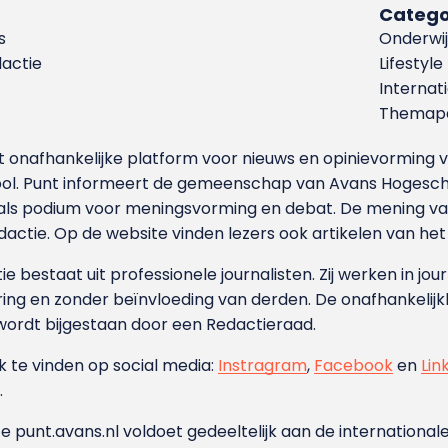
Catego
s
Onderwij
dactie
Lifestyle
Internat
Themapa
et onafhankelijke platform voor nieuws en opinievormin
ool. Punt informeert de gemeenschap van Avans Hogesch
als podium voor meningsvorming en debat. De mening van 
dactie. Op de website vinden lezers ook artikelen van he
e bestaat uit professionele journalisten. Zij werken in jour
ing en zonder beïnvloeding van derden. De onafhankelijk
wordt bijgestaan door een Redactieraad.
ok te vinden op social media:
Instragram
,
Facebook
en
Lin
.
e punt.avans.nl voldoet gedeeltelijk aan de internationale