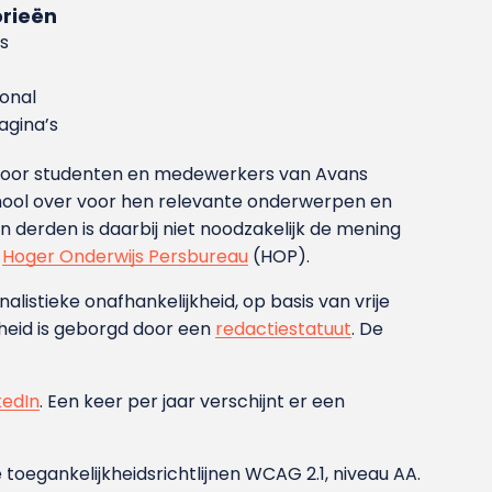
rieën
s
ional
gina’s
g voor studenten en medewerkers van Avans
ool over voor hen relevante onderwerpen en
derden is daarbij niet noodzakelijk de mening
t
Hoger Onderwijs Persbureau
(HOP).
nalistieke onafhankelijkheid, op basis van vrije
heid is geborgd door een
redactiestatuut
. De
kedIn
. Een keer per jaar verschijnt er een
 toegankelijkheidsrichtlijnen WCAG 2.1, niveau AA.