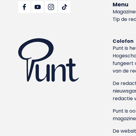
Menu
Magazine
Tip de re
Colofon
Punt is h
Hoge­sch
fungeert 
van de re
De redacti
nieuwsgar
redactie 
Punt is o
magazine
De websit