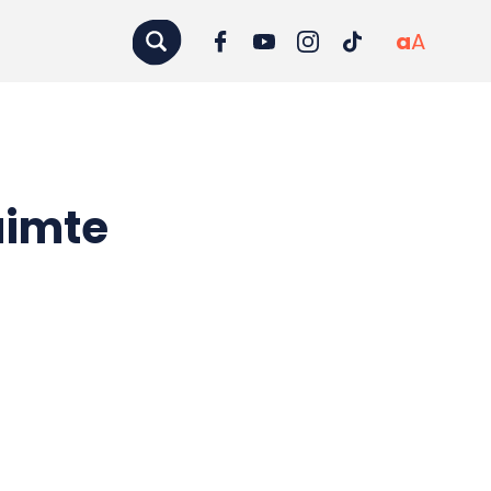
a
A
uimte