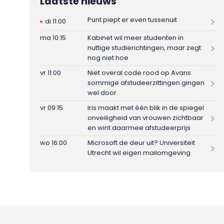
Laatste nieuws
Punt piept er even tussenuit
di 11:00
ma 10:15
Kabinet wil meer studenten in
nuttige studierichtingen, maar zegt
nog niet hoe
vr 11:00
Niet overal code rood op Avans:
sommige afstudeerzittingen gingen
wel door
vr 09:15
Iris maakt met één blik in de spiegel
onveiligheid van vrouwen zichtbaar
en wint daarmee afstudeerprijs
wo 16:00
Microsoft de deur uit? Universiteit
Utrecht wil eigen mailomgeving