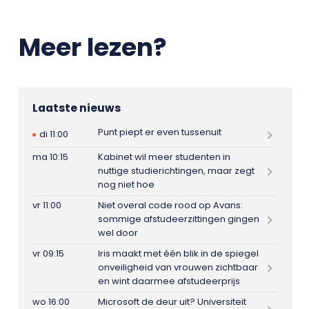
Meer lezen?
Laatste nieuws
Punt piept er even tussenuit
di 11:00
ma 10:15
Kabinet wil meer studenten in
nuttige studierichtingen, maar zegt
nog niet hoe
vr 11:00
Niet overal code rood op Avans:
sommige afstudeerzittingen gingen
wel door
vr 09:15
Iris maakt met één blik in de spiegel
onveiligheid van vrouwen zichtbaar
en wint daarmee afstudeerprijs
wo 16:00
Microsoft de deur uit? Universiteit