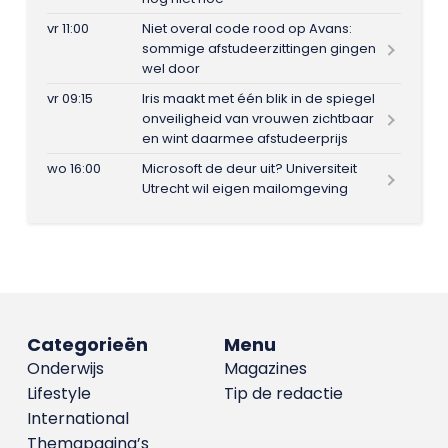
vr 11:00
Niet overal code rood op Avans:
sommige afstudeerzittingen gingen
wel door
vr 09:15
Iris maakt met één blik in de spiegel
onveiligheid van vrouwen zichtbaar
en wint daarmee afstudeerprijs
wo 16:00
Microsoft de deur uit? Universiteit
Utrecht wil eigen mailomgeving
Categorieën
Menu
Onderwijs
Magazines
Lifestyle
Tip de redactie
International
Themapagina’s