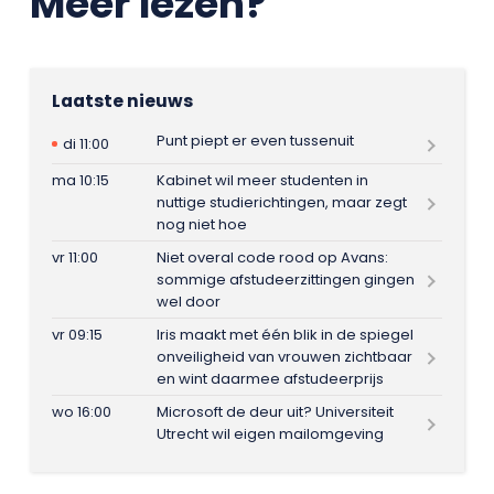
Meer lezen?
Laatste nieuws
Punt piept er even tussenuit
di 11:00
ma 10:15
Kabinet wil meer studenten in
nuttige studierichtingen, maar zegt
nog niet hoe
vr 11:00
Niet overal code rood op Avans:
sommige afstudeerzittingen gingen
wel door
vr 09:15
Iris maakt met één blik in de spiegel
onveiligheid van vrouwen zichtbaar
en wint daarmee afstudeerprijs
wo 16:00
Microsoft de deur uit? Universiteit
Utrecht wil eigen mailomgeving