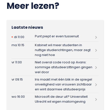
Meer lezen?
Laatste nieuws
Punt piept er even tussenuit
di 11:00
ma 10:15
Kabinet wil meer studenten in
nuttige studierichtingen, maar zegt
nog niet hoe
vr 11:00
Niet overal code rood op Avans:
sommige afstudeerzittingen gingen
wel door
vr 09:15
Iris maakt met één blik in de spiegel
onveiligheid van vrouwen zichtbaar
en wint daarmee afstudeerprijs
wo 16:00
Microsoft de deur uit? Universiteit
Utrecht wil eigen mailomgeving