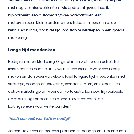
Jeroen heeft al vijf klanten aan zich gebonden, en is in gesprek
met nog vier nieuwe klanten. ‘Als opdrachtgevers heb ik
bijvoorbeeld een autobedrijf, twee horecazaken, een
motorverkoper. Kleine ondernemers hebben meestal niet de
kennis en kunde, noch de tijd, om zich te verdiepen in een goede
marketing.’
Lange tijd meedenken
Bedrijven huren Marketing Original in en wat Jeroen betreft het
liefst voor een paar jaar: ‘Ik wil niet een website voor een bedrijf
maken en dan weer vertrekken. Ik wil langere tijd meedenken met
strategie, conceptontwikkeling, webactiviteiten, enzovoort. Een
actie-marketingplan, voor een korte actie, kan ook. Bijvoorbeeld
de marketing rondom een horeca-evenement of de
kortingsweken voor winterbanden.’
‘Heeft een café wel Twitter nodig?’
Jeroen adviseert en bedenkt plannen en concepten. ‘Daarna kan