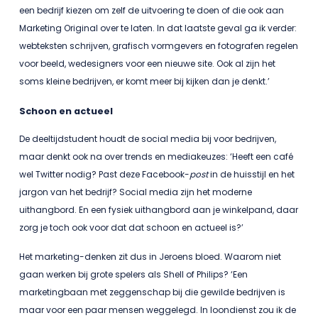
een bedrijf kiezen om zelf de uitvoering te doen of die ook aan
Marketing Original over te laten. In dat laatste geval ga ik verder:
webteksten schrijven, grafisch vormgevers en fotografen regelen
voor beeld, wedesigners voor een nieuwe site. Ook al zijn het
soms kleine bedrijven, er komt meer bij kijken dan je denkt.’
Schoon en actueel
De deeltijdstudent houdt de social media bij voor bedrijven,
maar denkt ook na over trends en mediakeuzes: ‘Heeft een café
wel Twitter nodig? Past deze Facebook-
post
in de huisstijl en het
jargon van het bedrijf? Social media zijn het moderne
uithangbord. En een fysiek uithangbord aan je winkelpand, daar
zorg je toch ook voor dat dat schoon en actueel is?’
Het marketing-denken zit dus in Jeroens bloed. Waarom niet
gaan werken bij grote spelers als Shell of Philips? ‘Een
marketingbaan met zeggenschap bij die gewilde bedrijven is
maar voor een paar mensen weggelegd. In loondienst zou ik de