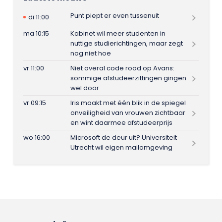
Punt piept er even tussenuit
di 11:00
ma 10:15
Kabinet wil meer studenten in
nuttige studierichtingen, maar zegt
nog niet hoe
vr 11:00
Niet overal code rood op Avans:
sommige afstudeerzittingen gingen
wel door
vr 09:15
Iris maakt met één blik in de spiegel
onveiligheid van vrouwen zichtbaar
en wint daarmee afstudeerprijs
wo 16:00
Microsoft de deur uit? Universiteit
Utrecht wil eigen mailomgeving