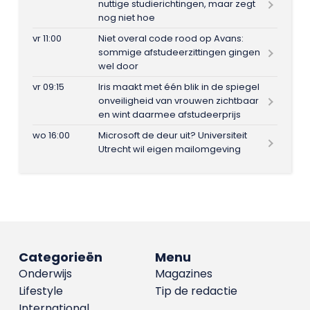
nuttige studierichtingen, maar zegt
nog niet hoe
vr 11:00
Niet overal code rood op Avans:
sommige afstudeerzittingen gingen
wel door
vr 09:15
Iris maakt met één blik in de spiegel
onveiligheid van vrouwen zichtbaar
en wint daarmee afstudeerprijs
wo 16:00
Microsoft de deur uit? Universiteit
Utrecht wil eigen mailomgeving
Categorieën
Menu
Onderwijs
Magazines
Lifestyle
Tip de redactie
International