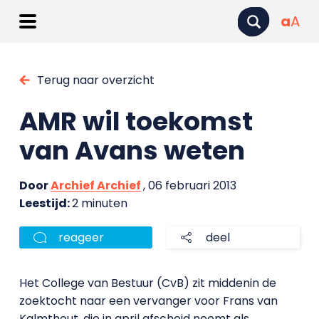
a
A
Terug naar overzicht
AMR wil toekomst
van Avans weten
Door
Archief Archief
, 06 februari 2013
Leestijd:
2 minuten
reageer
deel
Het College van Bestuur (CvB) zit middenin de
zoektocht naar een vervanger voor Frans van
Kalmthout, die in april afscheid neemt als