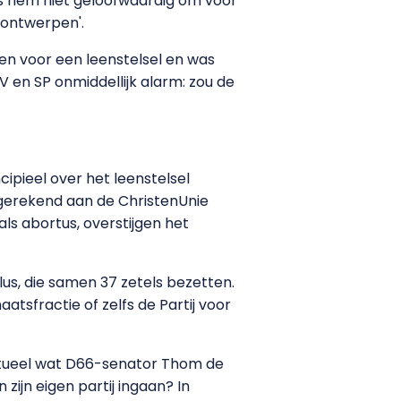
ns hem niet geloofwaardig om voor
 ontwerpen'.
en voor een leenstelsel en was
 en SP onmiddellijk alarm: zou de
cipieel over het leenstelsel
tgerekend aan de ChristenUnie
als abortus, overstijgen het
lus, die samen 37 zetels bezetten.
atsfractie of zelfs de Partij voor
ctueel wat D66-senator Thom de
 zijn eigen partij ingaan? In