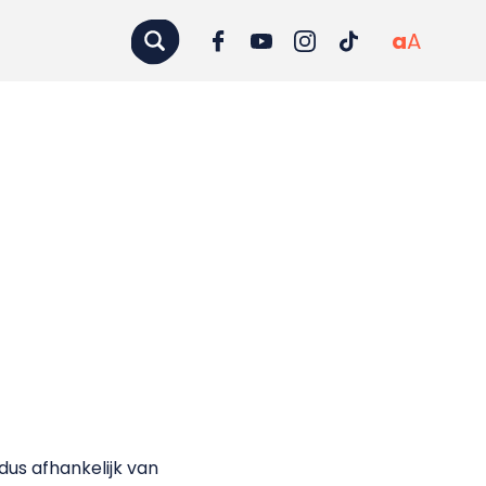
a
A
us afhankelijk van