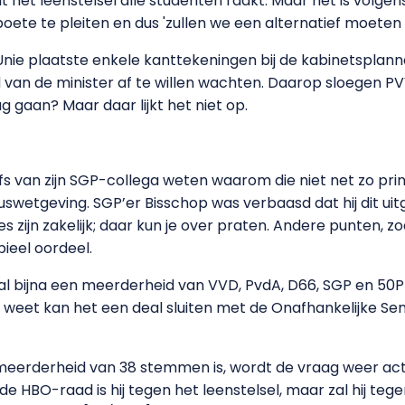
 het leenstelsel alle studenten raakt. Maar het is volge
oete te pleiten en dus 'zullen we een alternatief moeten
nie plaatste enkele kanttekeningen bij de kabinetsplann
an de minister af te willen wachten. Daarop sloegen PVV
 gaan? Maar daar lijkt het niet op.
fs van zijn SGP-collega weten waarom die niet net zo prin
swetgeving. SGP’er Bisschop was verbaasd dat hij dit ui
zijn zakelijk; daar kun je over praten. Andere punten, zo
pieel oordeel.
r al bijna een meerderheid van VVD, PvdA, D66, SGP en 50P
 weet kan het een deal sluiten met de Onafhankelijke Sena
n meerderheid van 38 stemmen is, wordt de vraag weer a
de HBO-raad is hij tegen het leenstelsel, maar zal hij tegen