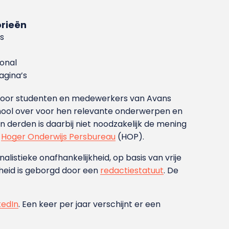
rieën
s
ional
gina’s
g voor studenten en medewerkers van Avans
ool over voor hen relevante onderwerpen en
derden is daarbij niet noodzakelijk de mening
t
Hoger Onderwijs Persbureau
(HOP).
nalistieke onafhankelijkheid, op basis van vrije
heid is geborgd door een
redactiestatuut
. De
kedIn
. Een keer per jaar verschijnt er een