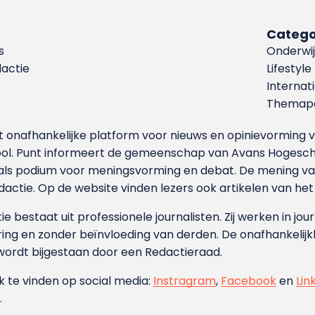
Catego
s
Onderwij
dactie
Lifestyle
Internat
Themapa
et onafhankelijke platform voor nieuws en opinievormin
ool. Punt informeert de gemeenschap van Avans Hogesch
als podium voor meningsvorming en debat. De mening van 
dactie. Op de website vinden lezers ook artikelen van he
e bestaat uit professionele journalisten. Zij werken in jour
ing en zonder beïnvloeding van derden. De onafhankelijk
wordt bijgestaan door een Redactieraad.
ok te vinden op social media:
Instragram
,
Facebook
en
Lin
.