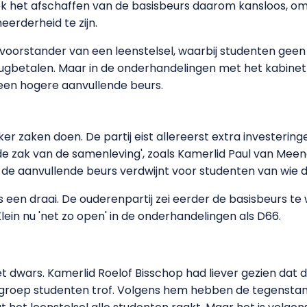
eek het afschaffen van de basisbeurs daarom kansloos, omda
meerderheid te zijn.
e voorstander van een leenstelsel, waarbij studenten gee
ugbetalen. Maar in de onderhandelingen met het kabinet s
 een hogere aanvullende beurs.
r zaken doen. De partij eist allereerst extra investeringen
de zak van de samenleving', zoals Kamerlid Paul van Meen
e aanvullende beurs verdwijnt voor studenten van wie de 
een draai. De ouderenpartij zei eerder de basisbeurs te
ein nu 'net zo open' in de onderhandelingen als D66.
iet dwars. Kamerlid Roelof Bisschop had liever gezien da
e groep studenten trof. Volgens hem hebben de tegensta