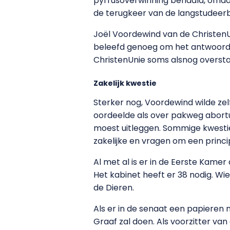
pyrrusoverwinning behaald, omdat
de terugkeer van de langstudeerb
Joël Voordewind van de ChristenU
beleefd genoeg om het antwoord v
ChristenUnie soms alsnog overstag
Zakelijk kwestie
Sterker nog, Voordewind wilde zel
oordeelde als over pakweg abortu
moest uitleggen. Sommige kwesties 
zakelijke en vragen om een princi
Al met al is er in de Eerste Kame
Het kabinet heeft er 38 nodig. Wie
de Dieren.
Als er in de senaat een papiere
Graaf zal doen. Als voorzitter van 