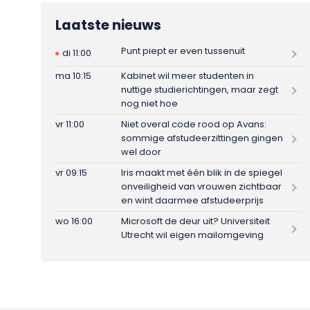
Laatste nieuws
Punt piept er even tussenuit
di 11:00
ma 10:15
Kabinet wil meer studenten in
nuttige studierichtingen, maar zegt
nog niet hoe
vr 11:00
Niet overal code rood op Avans:
sommige afstudeerzittingen gingen
wel door
vr 09:15
Iris maakt met één blik in de spiegel
onveiligheid van vrouwen zichtbaar
en wint daarmee afstudeerprijs
wo 16:00
Microsoft de deur uit? Universiteit
Utrecht wil eigen mailomgeving