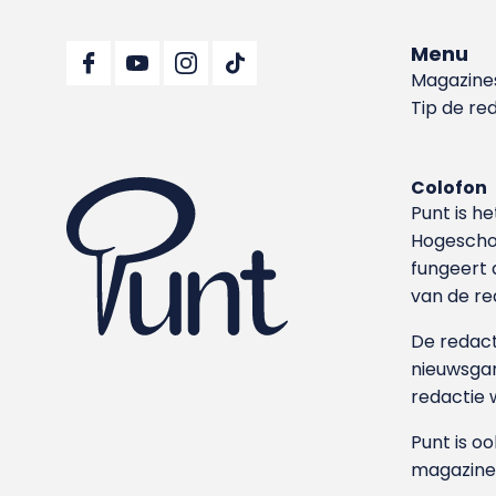
Menu
Magazine
Tip de re
Colofon
Punt is h
Hoge­sch
fungeert 
van de re
De redacti
nieuwsgar
redactie 
Punt is o
magazine