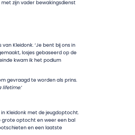
 met zijn vader bewakingsdienst
an Kleidonk. ‘Je bent bij ons in
emaakt, losjes gebaseerd op de
 einde kwam ik het podium
 om gevraagd te worden als prins.
 lifetime
.’
e in Kleidonk met de jeugdoptocht.
e grote optocht en weer een bal
ootschieten en een laatste