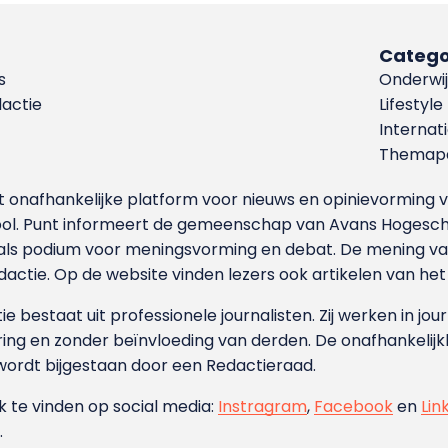
Catego
s
Onderwij
dactie
Lifestyle
Internat
Themapa
et onafhankelijke platform voor nieuws en opinievormin
ool. Punt informeert de gemeenschap van Avans Hogesch
als podium voor meningsvorming en debat. De mening van 
dactie. Op de website vinden lezers ook artikelen van he
e bestaat uit professionele journalisten. Zij werken in jour
ing en zonder beïnvloeding van derden. De onafhankelijk
wordt bijgestaan door een Redactieraad.
ok te vinden op social media:
Instragram
,
Facebook
en
Lin
.