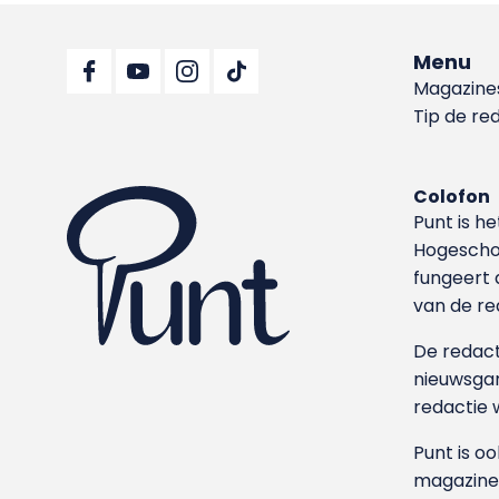
Menu
Magazine
Tip de re
Colofon
Punt is h
Hoge­sch
fungeert 
van de re
De redacti
nieuwsgar
redactie 
Punt is o
magazine