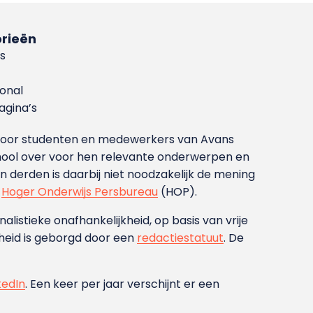
rieën
s
ional
gina’s
g voor studenten en medewerkers van Avans
ool over voor hen relevante onderwerpen en
derden is daarbij niet noodzakelijk de mening
t
Hoger Onderwijs Persbureau
(HOP).
nalistieke onafhankelijkheid, op basis van vrije
heid is geborgd door een
redactiestatuut
. De
kedIn
. Een keer per jaar verschijnt er een