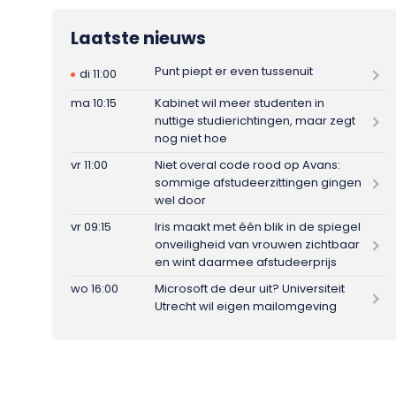
Laatste nieuws
Punt piept er even tussenuit
di 11:00
ma 10:15
Kabinet wil meer studenten in
nuttige studierichtingen, maar zegt
nog niet hoe
vr 11:00
Niet overal code rood op Avans:
sommige afstudeerzittingen gingen
wel door
vr 09:15
Iris maakt met één blik in de spiegel
onveiligheid van vrouwen zichtbaar
en wint daarmee afstudeerprijs
wo 16:00
Microsoft de deur uit? Universiteit
Utrecht wil eigen mailomgeving