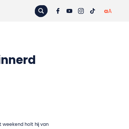
a
A
innerd
 weekend holt hij van