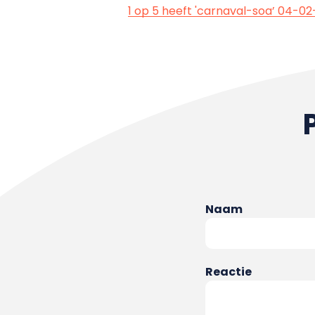
1 op 5 heeft 'carnaval-soa’ 04-02
Naam
Reactie