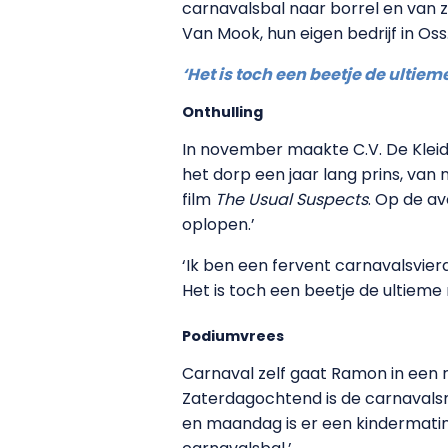
carnavalsbal naar borrel en van 
Van Mook, hun eigen bedrijf in Os
‘Het is toch een beetje de ultie
Onthulling
In november maakte C.V. De Kleido
het dorp een jaar lang prins, va
film
The Usual Suspects
. Op de a
oplopen.’
‘Ik ben een fervent carnavalsvierd
Het is toch een beetje de ultieme
Podiumvrees
Carnaval zelf gaat Ramon in een r
Zaterdagochtend is de carnavalsm
en maandag is er een kindermatin