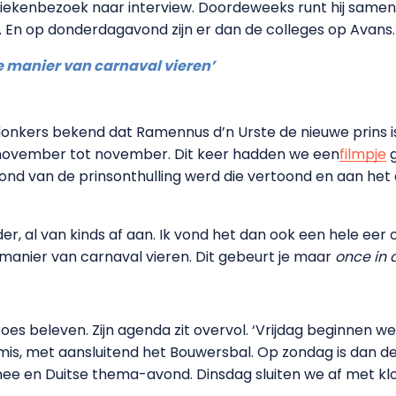
ziekenbezoek naar interview. Doordeweeks runt hij samen
s. En op donderdagavond zijn er dan de colleges op Avans.
me manier van carnaval vieren’
nkers bekend dat Ramennus d’n Urste de nieuwe prins is v
n november tot november. Dit keer hadden we een
filmpje
g
vond van de prinsonthulling werd die vertoond en aan het
er, al van kinds af aan. Ik vond het dan ook een hele eer
 manier van carnaval vieren. Dit gebeurt je maar
once in a
oes beleven. Zijn agenda zit overvol. ‘Vrijdag beginnen w
is, met aansluitend het Bouwersbal. Op zondag is dan d
ee en Duitse thema-avond. Dinsdag sluiten we af met kl