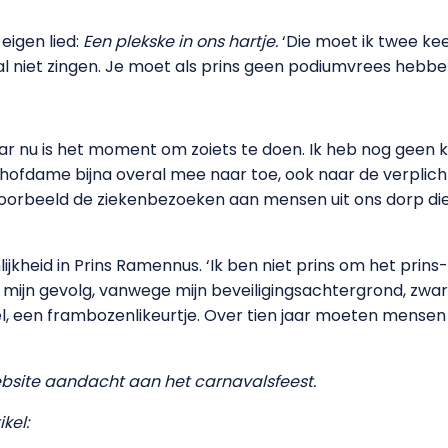
eigen lied:
Een plekske in ons hartje.
‘Die moet ik twee keer
l niet zingen. Je moet als prins geen podiumvrees hebben
 'Maar nu is het moment om zoiets te doen. Ik heb nog geen 
n hofdame bijna overal mee naar toe, ook naar de verpli
ijvoorbeeld de ziekenbezoeken aan mensen uit ons dorp di
jkheid in Prins Ramennus. ‘Ik ben niet prins om het prins-
t mijn gevolg, vanwege mijn beveiligingsachtergrond, zwar
l, een frambozenlikeurtje. Over tien jaar moeten mensen
site aandacht aan het carnavalsfeest.
kel: