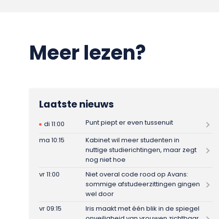
Meer lezen?
Laatste nieuws
Punt piept er even tussenuit
di 11:00
ma 10:15
Kabinet wil meer studenten in
nuttige studierichtingen, maar zegt
nog niet hoe
vr 11:00
Niet overal code rood op Avans:
sommige afstudeerzittingen gingen
wel door
vr 09:15
Iris maakt met één blik in de spiegel
onveiligheid van vrouwen zichtbaar