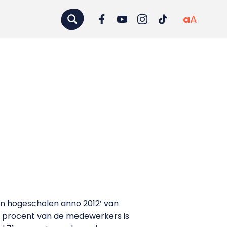
a
A
in hogescholen anno 2012’ van
t procent van de medewerkers is