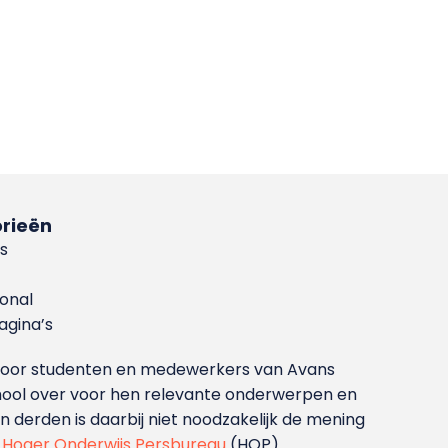
rieën
s
ional
gina’s
g voor studenten en medewerkers van Avans
ool over voor hen relevante onderwerpen en
derden is daarbij niet noodzakelijk de mening
t
Hoger Onderwijs Persbureau
(HOP).