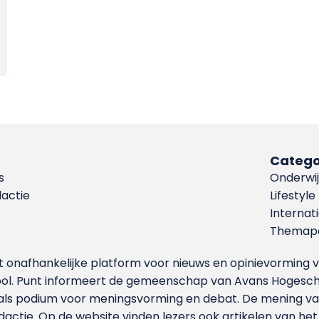
Catego
s
Onderwij
dactie
Lifestyle
Internat
Themapa
et onafhankelijke platform voor nieuws en opinievormin
ool. Punt informeert de gemeenschap van Avans Hogesch
als podium voor meningsvorming en debat. De mening van 
dactie. Op de website vinden lezers ook artikelen van he