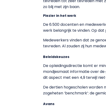
tevreden tot zeer tevreden met z
zo blij met zijn baan.
Plezier in het werk
De 6.500 docenten en medewerkers
werk belangrijk te vinden. Op dat 
Medewerkers vinden dat ze genoeg 
tevreden. Al zouden zij hun med
Beleidskeuzes
De opleidingsdirectie komt er min
mondjesmaat informatie over de 
dit aspect met een 4,9 terwijl nie
De dertien hogescholen worden n
zogeheten ‘benchmark’: de gemidd
Avans