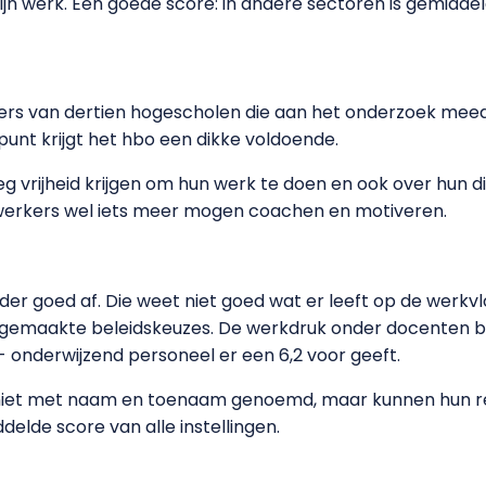
ijn werk. Een goede score: in andere sectoren is gemidd
 van dertien hogescholen die aan het onderzoek meedede
punt krijgt het hbo een dikke voldoende.
vrijheid krijgen om hun werk te doen en ook over hun di
ewerkers wel iets meer mogen coachen en motiveren.
der goed af. Die weet niet goed wat er leeft op de werk
gemaakte beleidskeuzes. De werkdruk onder docenten bl
t- onderwijzend personeel er een 6,2 voor geeft.
iet met naam en toenaam genoemd, maar kunnen hun res
elde score van alle instellingen.