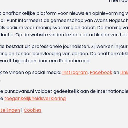
Themapa
et onafhankelijke platform voor nieuws en opinievormin
ool. Punt informeert de gemeenschap van Avans Hogesch
als podium voor meningsvorming en debat. De mening van 
dactie. Op de website vinden lezers ook artikelen van he
e bestaat uit professionele journalisten. Zij werken in jour
ing en zonder beïnvloeding van derden. De onafhankelijk
wordt bijgestaan door een Redactieraad.
ok te vinden op social media:
Instragram
,
Facebook
en
Lin
.
e punt.avans.nl voldoet gedeeltelijk aan de internationale
de
toegankelijkheidsverklaring
.
stellingen
|
Cookies