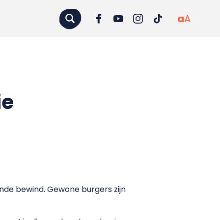
a
A
ie
tende bewind. Gewone burgers zijn