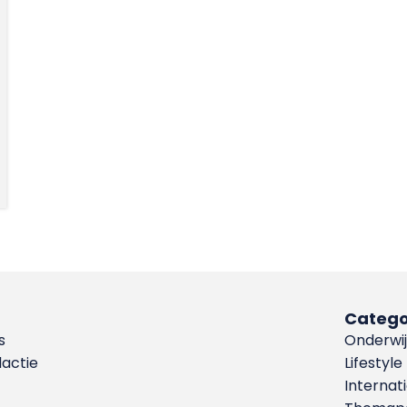
Catego
s
Onderwij
dactie
Lifestyle
Internat