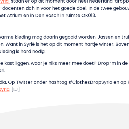
yria’
staan er op dit moment door heel Nederland ‘dropb
-docenten zich in voor het goede doel. In de twee gebou
het Atrium en in Den Bosch in ruimte OK013.
warme kleding mag daarin gegooid worden. Jassen en truie
. Want in Syrië is het op dit moment hartje winter. Bovend
leding is hard nodig.
 in je kast liggen, waar je niks meer mee doet? Drop ’m in 
ri.
edia. Op Twitter onder hashtag #ClothesDropSyria en op
yria
. [LJ]