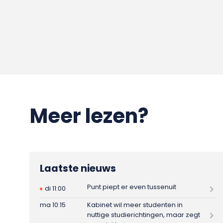
Meer lezen?
Laatste nieuws
Punt piept er even tussenuit
di 11:00
ma 10:15
Kabinet wil meer studenten in
nuttige studierichtingen, maar zegt