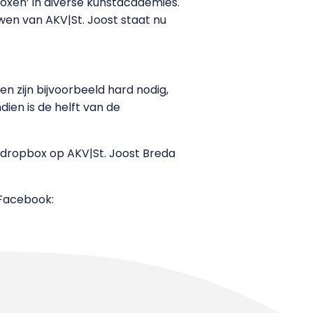
oxen’ in diverse kunstacademies.
wen van AKV|St. Joost staat nu
n zijn bijvoorbeeld hard nodig,
ien is de helft van de
de dropbox op AKV|St. Joost Breda
 Facebook: