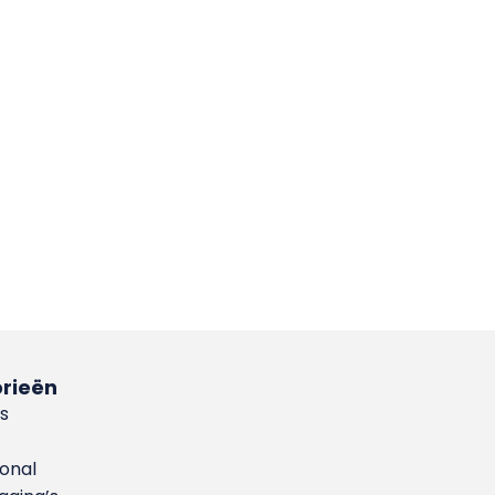
rieën
s
ional