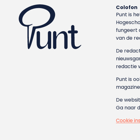
Colofon
Punt is h
Hoge­sch
fungeert 
van de re
De redacti
nieuwsgar
redactie 
Punt is o
magazine
De websit
Ga naar 
Cookie in