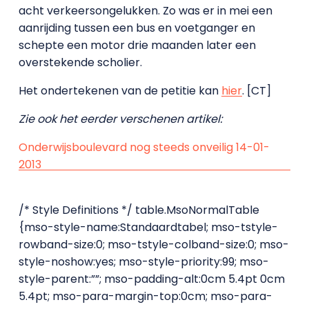
acht verkeersongelukken. Zo was er in mei een
aanrijding tussen een bus en voetganger en
schepte een motor drie maanden later een
overstekende scholier.
Het ondertekenen van de petitie kan
hier
. [CT]
Zie ook het eerder verschenen artikel:
Onderwijsboulevard nog steeds onveilig 14-01-
2013
/* Style Definitions */ table.MsoNormalTable
{mso-style-name:Standaardtabel; mso-tstyle-
rowband-size:0; mso-tstyle-colband-size:0; mso-
style-noshow:yes; mso-style-priority:99; mso-
style-parent:””; mso-padding-alt:0cm 5.4pt 0cm
5.4pt; mso-para-margin-top:0cm; mso-para-