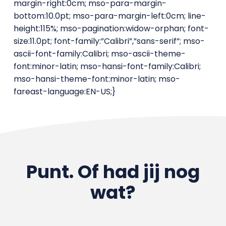
margin-right:0cm; mso-para-margin-
bottom:10.0pt; mso-para-margin-left:0cm; line-
height:115%; mso-pagination:widow-orphan; font-
size:11.0pt; font-family:”Calibri”,”sans-serif”; mso-
ascii-font-family:Calibri; mso-ascii-theme-
font:minor-latin; mso-hansi-font-family:Calibri;
mso-hansi-theme-font:minor-latin; mso-
fareast-language:EN-US;}
Punt. Of had jij nog
wat?