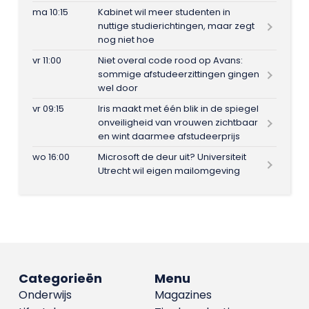
ma 10:15
Kabinet wil meer studenten in
nuttige studierichtingen, maar zegt
nog niet hoe
vr 11:00
Niet overal code rood op Avans:
sommige afstudeerzittingen gingen
wel door
vr 09:15
Iris maakt met één blik in de spiegel
onveiligheid van vrouwen zichtbaar
en wint daarmee afstudeerprijs
wo 16:00
Microsoft de deur uit? Universiteit
Utrecht wil eigen mailomgeving
Categorieën
Menu
Onderwijs
Magazines