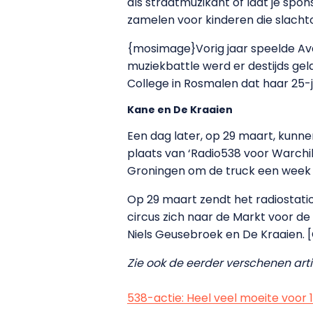
als straatmuzikant of laat je spons
zamelen voor kinderen die slachtof
{mosimage}Vorig jaar speelde Ava
muziekbattle werd er destijds gel
College in Rosmalen dat haar 25-ja
Kane en De Kraaien
Een dag later, op 29 maart, kunn
plaats van ‘Radio538 voor Warchil
Groningen om de truck een week la
Op 29 maart zendt het radiostatio
circus zich naar de Markt voor d
Niels Geusebroek en De Kraaien. 
Zie ook de eerder verschenen arti
538-actie: Heel veel moeite voor 