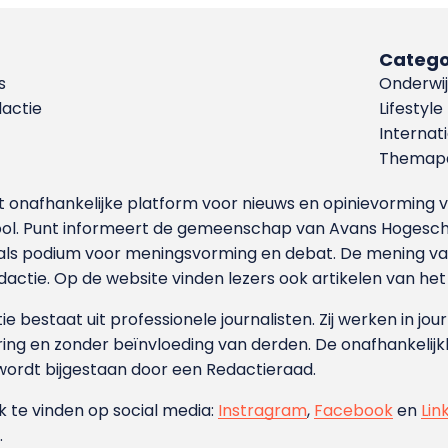
Catego
s
Onderwij
dactie
Lifestyle
Internat
Themapa
et onafhankelijke platform voor nieuws en opinievormin
ool. Punt informeert de gemeenschap van Avans Hogesch
als podium voor meningsvorming en debat. De mening van 
dactie. Op de website vinden lezers ook artikelen van he
e bestaat uit professionele journalisten. Zij werken in jour
ing en zonder beïnvloeding van derden. De onafhankelijk
wordt bijgestaan door een Redactieraad.
ok te vinden op social media:
Instragram
,
Facebook
en
Lin
.