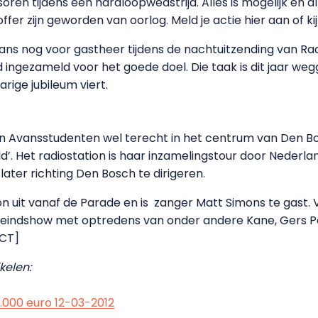
oren tijdens een hardloopwedstrijd. Alles is mogelijk en al
fer zijn geworden van oorlog. Meld je actie hier aan of kij
ns nog voor gastheer tijdens de nachtuitzending van Ra
d ingezameld voor het goede doel. Die taak is dit jaar w
rige jubileum viert.
en Avansstudenten wel terecht in het centrum van Den Bo
d’. Het radiostation is haar inzamelingstour door Nederla
ter richting Den Bosch te dirigeren.
n uit vanaf de Parade en is zanger Matt Simons te gast. V
e eindshow met optredens van onder andere Kane, Gers Pa
[CT]
kelen:
1.000 euro 12-03-2012