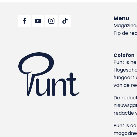
Menu
Magazine
Tip de re
Colofon
Punt is h
Hoge­sch
fungeert 
van de re
De redacti
nieuwsgar
redactie 
Punt is o
magazine