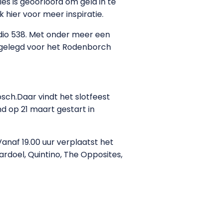
les is geoorloofd om geld in te
k hier voor meer inspiratie.
dio 538. Met onder meer een
eggelegd voor het Rodenborch
sch.Daar vindt het slotfeest
nd op 21 maart gestart in
anaf 19.00 uur verplaatst het
rdoel, Quintino, The Opposites,