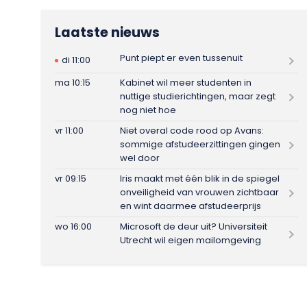
Laatste nieuws
Punt piept er even tussenuit
di 11:00
ma 10:15
Kabinet wil meer studenten in
nuttige studierichtingen, maar zegt
nog niet hoe
vr 11:00
Niet overal code rood op Avans:
sommige afstudeerzittingen gingen
wel door
vr 09:15
Iris maakt met één blik in de spiegel
onveiligheid van vrouwen zichtbaar
en wint daarmee afstudeerprijs
wo 16:00
Microsoft de deur uit? Universiteit
Utrecht wil eigen mailomgeving