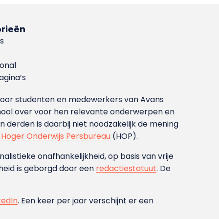
rieën
s
ional
gina’s
g voor studenten en medewerkers van Avans
ool over voor hen relevante onderwerpen en
derden is daarbij niet noodzakelijk de mening
t
Hoger Onderwijs Persbureau
(HOP).
nalistieke onafhankelijkheid, op basis van vrije
heid is geborgd door een
redactiestatuut
. De
kedIn
. Een keer per jaar verschijnt er een