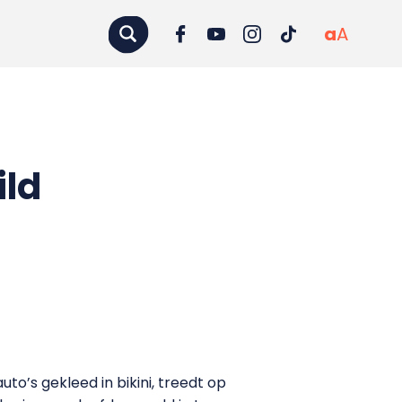
a
A
ild
to’s gekleed in bikini, treedt op