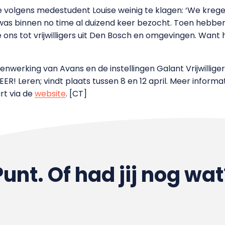
 volgens medestudent Louise weinig te klagen: ‘We krege
as binnen no time al duizend keer bezocht. Toen hebben
ns tot vrijwilligers uit Den Bosch en omgevingen. Want h
enwerking van Avans en de instellingen Galant Vrijwillig
ER! Leren; vindt plaats tussen 8 en 12 april. Meer inform
rt via
de
website
. [CT]
Punt. Of had jij nog wat