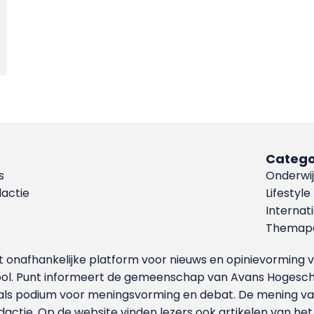
Catego
s
Onderwij
dactie
Lifestyle
Internat
Themapa
et onafhankelijke platform voor nieuws en opinievormin
ool. Punt informeert de gemeenschap van Avans Hogesch
als podium voor meningsvorming en debat. De mening van 
dactie. Op de website vinden lezers ook artikelen van he