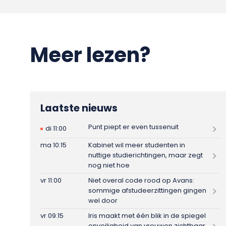
Meer lezen?
Laatste nieuws
Punt piept er even tussenuit
di 11:00
ma 10:15
Kabinet wil meer studenten in
nuttige studierichtingen, maar zegt
nog niet hoe
vr 11:00
Niet overal code rood op Avans:
sommige afstudeerzittingen gingen
wel door
vr 09:15
Iris maakt met één blik in de spiegel
onveiligheid van vrouwen zichtbaar