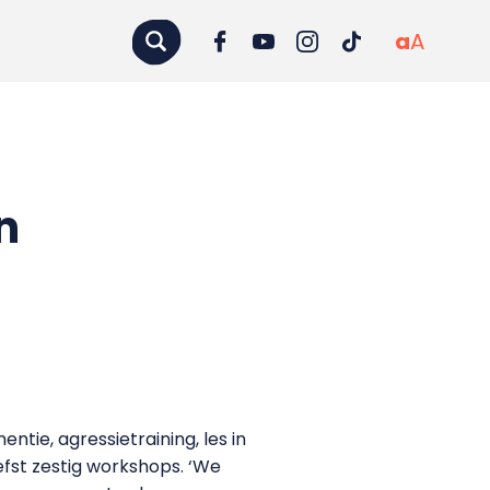
a
A
n
tie, agressietraining, les in
efst zestig workshops. ‘We