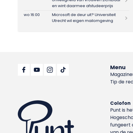
en wint daarmee afstudeerprijs
wo 16:00
Microsoft de deur uit? Universiteit
Utrecht wil eigen mailomgeving
Menu
Magazine
Tip de re
Colofon
Punt is h
Hoge­sch
fungeert 
van de re