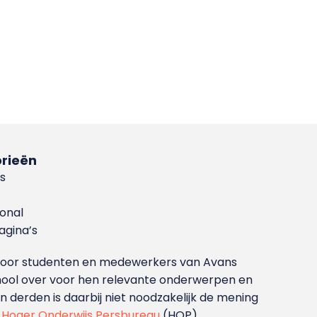
rieën
s
ional
gina’s
g voor studenten en medewerkers van Avans
ool over voor hen relevante onderwerpen en
derden is daarbij niet noodzakelijk de mening
t
Hoger Onderwijs Persbureau
(HOP).