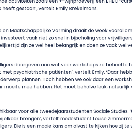
e activiteiten zoals een +-wijnproeverij, een EHBO-cur
 heeft gestaan’, vertelt Emily Brekelmans.
 en Maatschappelijke Vorming draait de week vooral om het
 investeert vaak niet zo snel in bijscholing voor vrijwillig
ijkertijd zijn ze wel heel belangrijk en doen ze vaak wel v
willigers doorgeven aan wat voor workshops ze behoefte h
 met psychiatrische patiënten’, vertelt Emily. ‘Daar heb
derwerp plannen. Toch hebben we ook daar een workshop
ar moeite mee hebben. Het moet behalve leuk, natuurlijk vo
kbaar voor alle tweedejaarsstudenten Sociale Studies. ‘Ui
r bij elkaar brengen’, vertelt medestudent Louise Zimmerm
gers. Die is een mooie kans om alvast te kijken hoe zij te