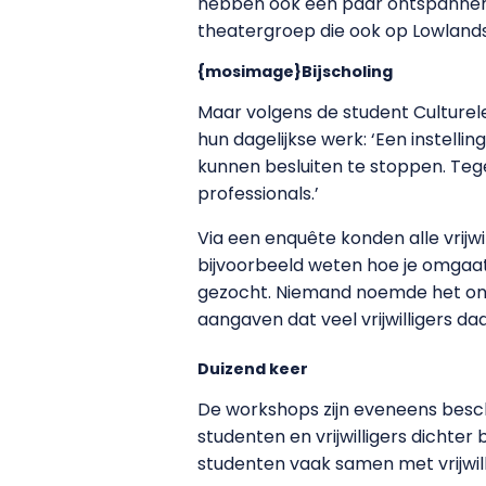
hebben ook een paar ontspannend
theatergroep die ook op Lowlands
{mosimage}Bijscholing
Maar volgens de student Culturele
hun dagelijkse werk: ‘Een instelling
kunnen besluiten te stoppen. Tegel
professionals.’
Via een enquête konden alle vrij
bijvoorbeeld weten hoe je omgaat
gezocht. Niemand noemde het on
aangaven dat veel vrijwilligers da
Duizend keer
De workshops zijn eveneens beschi
studenten en vrijwilligers dichte
studenten vaak samen met vrijwilli