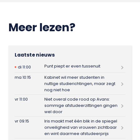
Meer lezen?
Laatste nieuws
Punt piept er even tussenuit
di 11:00
ma 10:15
Kabinet wil meer studenten in
nuttige studierichtingen, maar zegt
nog niet hoe
vr 11:00
Niet overal code rood op Avans:
sommige afstudeerzittingen gingen
wel door
vr 09:15
Iris maakt met één blik in de spiegel
onveiligheid van vrouwen zichtbaar
en wint daarmee afstudeerprijs