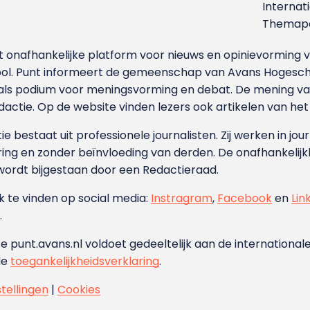
Internat
Themapa
et onafhankelijke platform voor nieuws en opinievormin
ool. Punt informeert de gemeenschap van Avans Hogesch
als podium voor meningsvorming en debat. De mening van 
dactie. Op de website vinden lezers ook artikelen van he
e bestaat uit professionele journalisten. Zij werken in jour
ing en zonder beïnvloeding van derden. De onafhankelijk
wordt bijgestaan door een Redactieraad.
ok te vinden op social media:
Instragram
,
Facebook
en
Lin
.
e punt.avans.nl voldoet gedeeltelijk aan de internationale
de
toegankelijkheidsverklaring
.
stellingen
|
Cookies