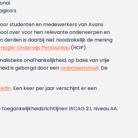
ional
gina’s
g voor studenten en medewerkers van Avans
ool over voor hen relevante onderwerpen en
derden is daarbij niet noodzakelijk de mening
t
Hoger Onderwijs Persbureau
(HOP).
nalistieke onafhankelijkheid, op basis van vrije
heid is geborgd door een
redactiestatuut
. De
kedIn
. Een keer per jaar verschijnt er een
 toegankelijkheidsrichtlijnen WCAG 2.1, niveau AA.