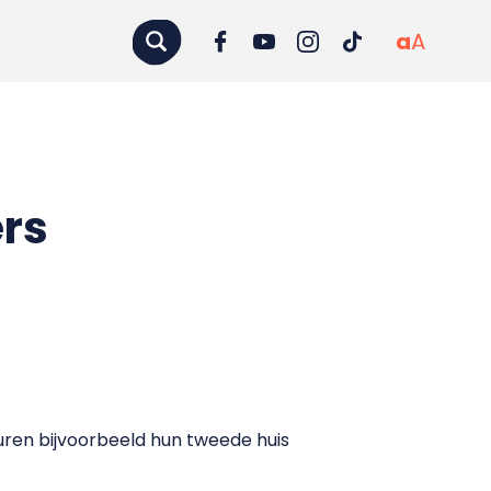
a
A
ers
uren bijvoorbeeld hun tweede huis