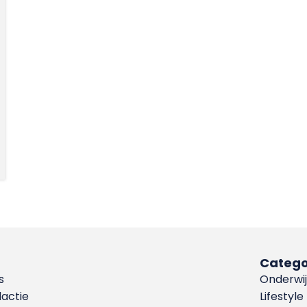
Catego
s
Onderwij
dactie
Lifestyle