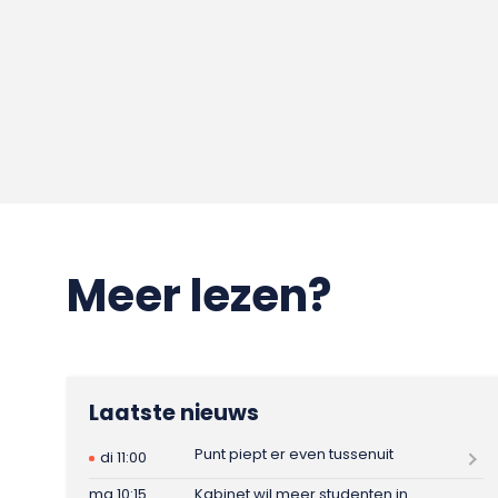
Meer lezen?
Laatste nieuws
Punt piept er even tussenuit
di 11:00
ma 10:15
Kabinet wil meer studenten in