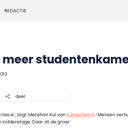
REDACTIE
is meer studentenkam
2013
deel
sis is’, zegt Metehan Kul van
Kamernet.nl
. ‘Mensen verh
n zolderetage. Daar zit de groei.’