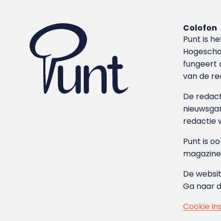
Colofon
Punt is h
Hoge­sch
fungeert 
van de re
De redacti
nieuwsgar
redactie 
Punt is o
magazine
De websit
Ga naar 
Cookie in