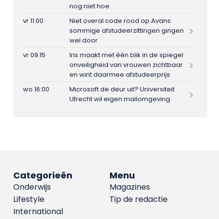
nog niet hoe
vr 11:00
Niet overal code rood op Avans:
sommige afstudeerzittingen gingen
wel door
vr 09:15
Iris maakt met één blik in de spiegel
onveiligheid van vrouwen zichtbaar
en wint daarmee afstudeerprijs
wo 16:00
Microsoft de deur uit? Universiteit
Utrecht wil eigen mailomgeving
Categorieën
Menu
Onderwijs
Magazines
Lifestyle
Tip de redactie
International