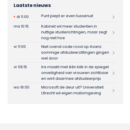
Laatste nieuws
Punt piept er even tussenuit
di 11:00
ma 10:15
Kabinet wil meer studenten in
nuttige studierichtingen, maar zegt
nog niet hoe
vr 11:00
Niet overal code rood op Avans:
sommige afstudeerzittingen gingen
wel door
vr 09:15
Iris maakt met één blik in de spiegel
onveiligheid van vrouwen zichtbaar
en wint daarmee afstudeerprijs
wo 16:00
Microsoft de deur uit? Universiteit
Utrecht wil eigen mailomgeving