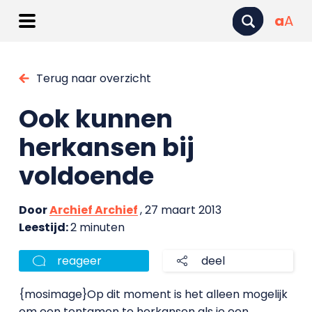
a
A
Terug naar overzicht
Ook kunnen
herkansen bij
voldoende
Door
Archief Archief
, 27 maart 2013
Leestijd:
2 minuten
reageer
deel
{mosimage}Op dit moment is het alleen mogelijk
om een tentamen te herkansen als je een