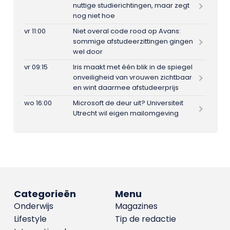
nuttige studierichtingen, maar zegt
nog niet hoe
vr 11:00
Niet overal code rood op Avans:
sommige afstudeerzittingen gingen
wel door
vr 09:15
Iris maakt met één blik in de spiegel
onveiligheid van vrouwen zichtbaar
en wint daarmee afstudeerprijs
wo 16:00
Microsoft de deur uit? Universiteit
Utrecht wil eigen mailomgeving
Categorieën
Menu
Onderwijs
Magazines
Lifestyle
Tip de redactie