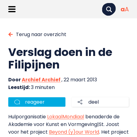
a
A
Terug naar overzicht
Verslag doen in de
Filipijnen
Door
Archief Archief
, 22 maart 2013
Leestijd:
3 minuten
reageer
deel
Hulporganisatie
LokaalMondiaal
benaderde de
Akademie voor Kunst en Vormgeving|St. Joost
voor het project
Beyond (y)our World
. Het project