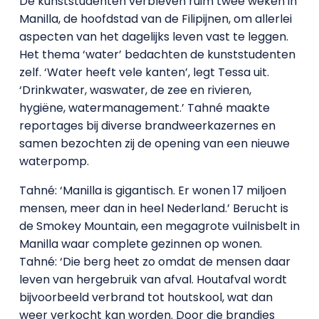
De kunststudenten verbleven ruim twee weken in
Manilla, de hoofdstad van de Filipijnen, om allerlei
aspecten van het dagelijks leven vast te leggen.
Het thema ‘water’ bedachten de kunststudenten
zelf. ‘Water heeft vele kanten’, legt Tessa uit.
‘Drinkwater, waswater, de zee en rivieren,
hygiëne, watermanagement.’ Tahné maakte
reportages bij diverse brandweerkazernes en
samen bezochten zij de opening van een nieuwe
waterpomp.
Tahné: ‘Manilla is gigantisch. Er wonen 17 miljoen
mensen, meer dan in heel Nederland.’ Berucht is
de Smokey Mountain, een megagrote vuilnisbelt in
Manilla waar complete gezinnen op wonen.
Tahné: ‘Die berg heet zo omdat de mensen daar
leven van hergebruik van afval. Houtafval wordt
bijvoorbeeld verbrand tot houtskool, wat dan
weer verkocht kan worden. Door die brandjes