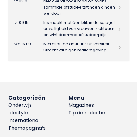
vr 11:00
Niet overal code rood op Avans:
sommige afstudeerzittingen gingen
wel door
vr 09:15
Iris maakt met één blik in de spiegel
onveiligheid van vrouwen zichtbaar
en wint daarmee afstudeerprijs
wo 16:00
Microsoft de deur uit? Universiteit
Utrecht wil eigen mailomgeving
Categorieën
Menu
Onderwijs
Magazines
Lifestyle
Tip de redactie
International
Themapagina’s