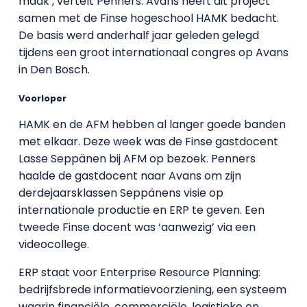
maak’, vertelt Penners. Avans heeft dit project
samen met de Finse hogeschool HAMK bedacht.
De basis werd anderhalf jaar geleden gelegd
tijdens een groot internationaal congres op Avans
in Den Bosch.
Voorloper
HAMK en de AFM hebben al langer goede banden
met elkaar. Deze week was de Finse gastdocent
Lasse Seppänen bij AFM op bezoek. Penners
haalde de gastdocent naar Avans om zijn
derdejaarsklassen Seppänens visie op
internationale productie en ERP te geven. Een
tweede Finse docent was ‘aanwezig’ via een
videocollege.
ERP staat voor Enterprise Resource Planning:
bedrijfsbrede informatievoorziening, een systeem
waarin financiële, commerciële, logistieke en