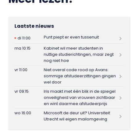
Laatste nieuws
Punt piept er even tussenuit
di 11:00
ma 10:15
Kabinet wil meer studenten in
nuttige studierichtingen, maar zegt
nog niet hoe
vr 11:00
Niet overal code rood op Avans:
sommige afstudeerzittingen gingen
wel door
vr 09:15
Iris maakt met één blik in de spiegel
onveiligheid van vrouwen zichtbaar
en wint daarmee afstudeerprijs
wo 16:00
Microsoft de deur uit? Universiteit
Utrecht wil eigen mailomgeving