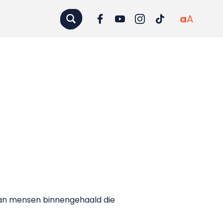
a
A
aan mensen binnengehaald die