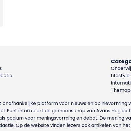
Catego
s
Onderwij
dactie
Lifestyle
Internat
Themapa
et onafhankelijke platform voor nieuws en opinievormin
ool. Punt informeert de gemeenschap van Avans Hogesch
als podium voor meningsvorming en debat. De mening van 
dactie. Op de website vinden lezers ook artikelen van he