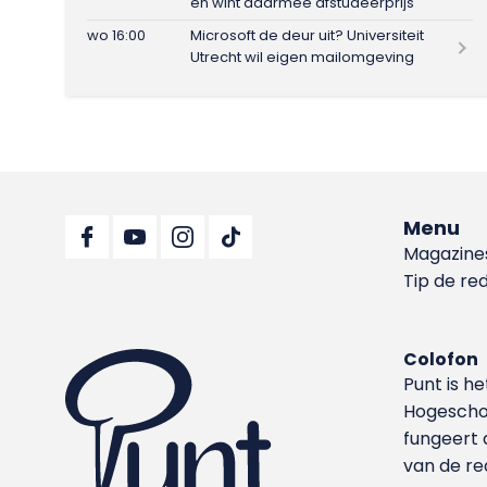
en wint daarmee afstudeerprijs
wo 16:00
Microsoft de deur uit? Universiteit
Utrecht wil eigen mailomgeving
Menu
Magazine
Tip de re
Colofon
Punt is h
Hoge­sch
fungeert 
van de re