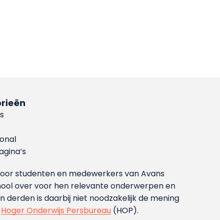
rieën
s
ional
gina’s
g voor studenten en medewerkers van Avans
ool over voor hen relevante onderwerpen en
derden is daarbij niet noodzakelijk de mening
t
Hoger Onderwijs Persbureau
(HOP).