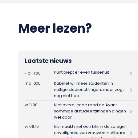
Meer lezen?
Laatste nieuws
Punt piept er even tussenuit
di 11:00
ma 10:15
Kabinet wil meer studenten in
nuttige studierichtingen, maar zegt
nog niet hoe
vr 11:00
Niet overal code rood op Avans:
sommige afstudeerzittingen gingen
wel door
vr 09:15
Iris maakt met één blik in de spiegel
onveiligheid van vrouwen zichtbaar