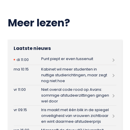
Meer lezen?
Laatste nieuws
Punt piept er even tussenuit
di 11:00
ma 10:15
Kabinet wil meer studenten in
nuttige studierichtingen, maar zegt
nog niet hoe
vr 11:00
Niet overal code rood op Avans:
sommige afstudeerzittingen gingen
wel door
vr 09:15
Iris maakt met één blik in de spiegel
onveiligheid van vrouwen zichtbaar
en wint daarmee afstudeerprijs