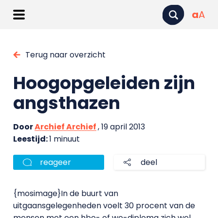
a
A
Terug naar overzicht
Hoogopgeleiden zijn
angsthazen
Door
Archief Archief
, 19 april 2013
Leestijd:
1 minuut
reageer
deel
{mosimage}In de buurt van
uitgaansgelegenheden voelt 30 procent van de
mensen met een hbo- of wo-diploma zich wel