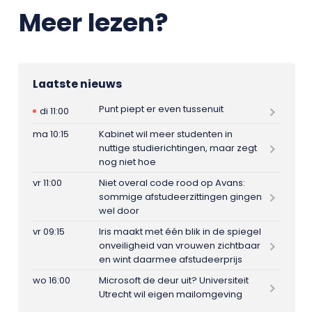
Meer lezen?
Laatste nieuws
Punt piept er even tussenuit
di 11:00
ma 10:15
Kabinet wil meer studenten in
nuttige studierichtingen, maar zegt
nog niet hoe
vr 11:00
Niet overal code rood op Avans:
sommige afstudeerzittingen gingen
wel door
vr 09:15
Iris maakt met één blik in de spiegel
onveiligheid van vrouwen zichtbaar
en wint daarmee afstudeerprijs
wo 16:00
Microsoft de deur uit? Universiteit
Utrecht wil eigen mailomgeving