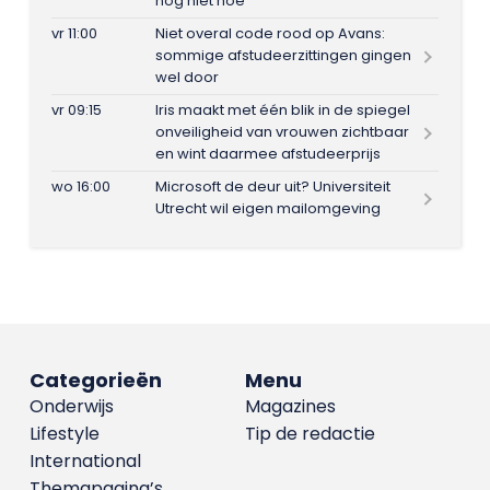
nog niet hoe
vr 11:00
Niet overal code rood op Avans:
sommige afstudeerzittingen gingen
wel door
vr 09:15
Iris maakt met één blik in de spiegel
onveiligheid van vrouwen zichtbaar
en wint daarmee afstudeerprijs
wo 16:00
Microsoft de deur uit? Universiteit
Utrecht wil eigen mailomgeving
Categorieën
Menu
Onderwijs
Magazines
Lifestyle
Tip de redactie
International
Themapagina’s