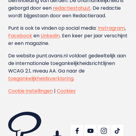
beïnvloeding van derden. De onafhankelijkheid is
geborgd door een
redactiestatuut
. De redactie
wordt bijgestaan door een Redactieraad.
Punt is ook te vinden op social media:
Instragram
,
Facebook
en
LinkedIn
. Een keer per jaar verschijnt
er een magazine.
De website punt.avans.nl voldoet gedeeltelijk aan
de internationale toegankelijkheidsrichtlijnen
WCAG 2.1, niveau AA. Ga naar de
toegankelijkheidsverklaring
.
Cookie instellingen
|
Cookies