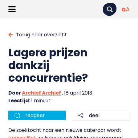
a
A
Terug naar overzicht
Lagere prijzen
dankzij
concurrentie?
Door
Archief Archief
, 18 april 2013
Leestijd:
1 minuut
reageer
deel
De zoektocht naar een nieuwe cateraar wordt
opgesplitst
, zo kunnen ook kleine ondernemers