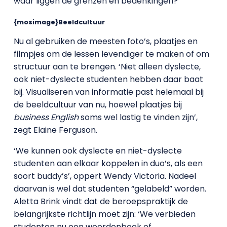
waar liggen de grenzen en bedenkingen?
{mosimage}Beeldcultuur
Nu al gebruiken de meesten foto’s, plaatjes en
filmpjes om de lessen levendiger te maken of om
structuur aan te brengen. ‘Niet alleen dyslecte,
ook niet-dyslecte studenten hebben daar baat
bij. Visualiseren van informatie past helemaal bij
de beeldcultuur van nu, hoewel plaatjes bij
business English
soms wel lastig te vinden zijn’,
zegt Elaine Ferguson.
‘We kunnen ook dyslecte en niet-dyslecte
studenten aan elkaar koppelen in duo’s, als een
soort buddy’s’, oppert Wendy Victoria. Nadeel
daarvan is wel dat studenten “gelabeld” worden.
Aletta Brink vindt dat de beroepspraktijk de
belangrijkste richtlijn moet zijn: ‘We verbieden
studenten nu een woordenboek of