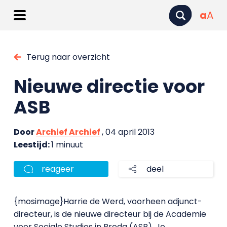
a
A
Terug naar overzicht
Nieuwe directie voor
ASB
Door
Archief Archief
, 04 april 2013
Leestijd:
1 minuut
reageer
deel
{mosimage}Harrie de Werd, voorheen adjunct-
directeur, is de nieuwe directeur bij de Academie
voor Sociale Studies in Breda (ASB). Jo