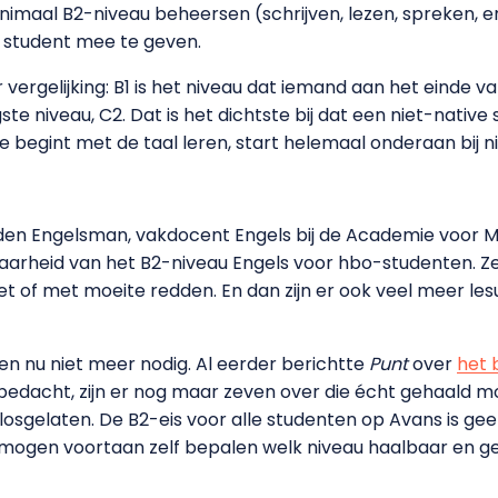
imaal B2-niveau beheersen (schrijven, lezen, spreken, en
 student mee te geven.
ergelijking: B1 is het niveau dat iemand aan het einde va
ste niveau, C2. Dat is het dichtste bij dat een niet-native
e begint met de taal leren, start helemaal onderaan bij ni
 den Engelsman, vakdocent Engels bij de Academie voor
aarheid van het B2-niveau Engels voor hbo-studenten. Z
et of met moeite redden. En dan zijn er ook veel meer le
en nu niet meer nodig. Al eerder berichtte
Punt
over
het 
jn bedacht, zijn er nog maar zeven over die écht gehaald
s losgelaten. De B2-eis voor alle studenten op Avans is g
s mogen voortaan zelf bepalen welk niveau haalbaar en g