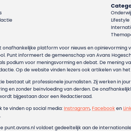
Catego
s
Onderwij
dactie
Lifestyle
Internat
Themapa
et onafhankelijke platform voor nieuws en opinievormin
ool. Punt informeert de gemeenschap van Avans Hogesch
als podium voor meningsvorming en debat. De mening van 
dactie. Op de website vinden lezers ook artikelen van he
e bestaat uit professionele journalisten. Zij werken in jour
ing en zonder beïnvloeding van derden. De onafhankelijk
wordt bijgestaan door een Redactieraad.
ok te vinden op social media:
Instragram
,
Facebook
en
Lin
.
e punt.avans.nl voldoet gedeeltelijk aan de internationale