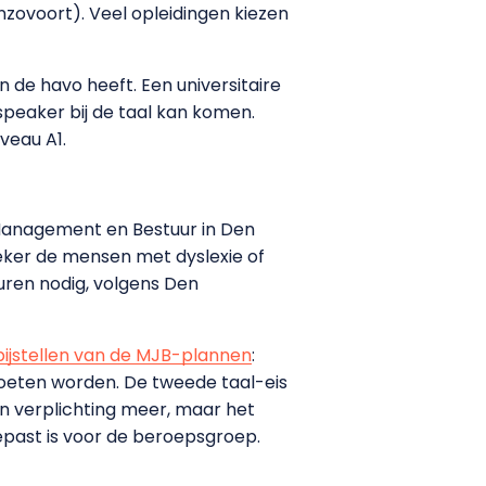
zovoort). Veel opleidingen kiezen
n de havo heeft. Een universitaire
 speaker bij de taal kan komen.
veau A1.
 Management en Bestuur in Den
eker de mensen met dyslexie of
suren nodig, volgens Den
bijstellen van de MJB-plannen
:
 moeten worden. De tweede taal-eis
een verplichting meer, maar het
epast is voor de beroepsgroep.