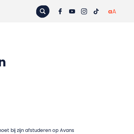
a
A
n
oet bij zijn afstuderen op Avans