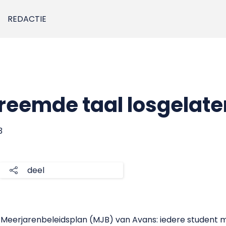
REDACTIE
reemde taal losgelate
3
deel
t Meerjarenbeleidsplan (MJB) van Avans: iedere student m