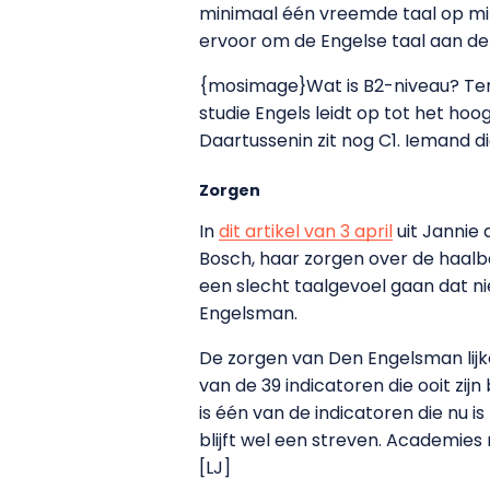
minimaal één vreemde taal op min
ervoor om de Engelse taal aan de
{mosimage}Wat is B2-niveau? Ter v
studie Engels leidt op tot het hoog
Daartussenin zit nog C1. Iemand di
Zorgen
In
dit artikel van 3 april
uit Jannie
Bosch, haar zorgen over de haalb
een slecht taalgevoel gaan dat ni
Engelsman.
De zorgen van Den Engelsman lijk
van de 39 indicatoren die ooit zi
is één van de indicatoren die nu i
blijft wel een streven. Academie
[LJ]