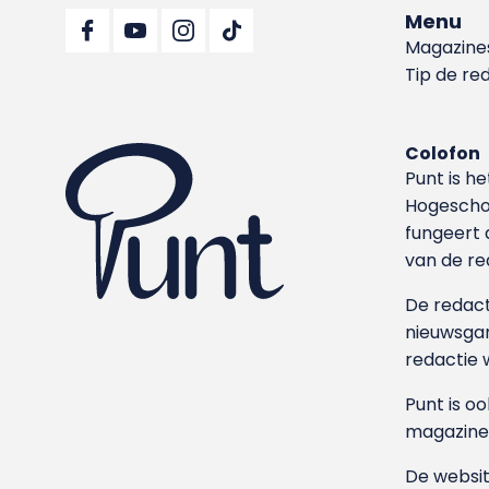
Menu
Magazine
Tip de re
Colofon
Punt is h
Hoge­sch
fungeert 
van de re
De redacti
nieuwsgar
redactie 
Punt is o
magazine
De websit