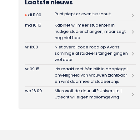
Laatste nieuws
Punt piept er even tussenuit
di 11:00
ma 10:15
Kabinet wil meer studenten in
nuttige studierichtingen, maar zegt
nog niet hoe
vr 11:00
Niet overal code rood op Avans:
sommige afstudeerzittingen gingen
wel door
vr 09:15
Iris maakt met één blik in de spiegel
onveiligheid van vrouwen zichtbaar
en wint daarmee afstudeerprijs
wo 16:00
Microsoft de deur uit? Universiteit
Utrecht wil eigen mailomgeving