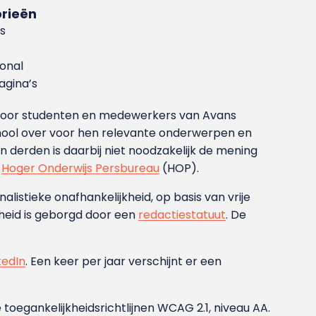
rieën
s
ional
gina’s
g voor studenten en medewerkers van Avans
ool over voor hen relevante onderwerpen en
derden is daarbij niet noodzakelijk de mening
t
Hoger Onderwijs Persbureau
(HOP).
nalistieke onafhankelijkheid, op basis van vrije
heid is geborgd door een
redactiestatuut
. De
kedIn
. Een keer per jaar verschijnt er een
 toegankelijkheidsrichtlijnen WCAG 2.1, niveau AA.