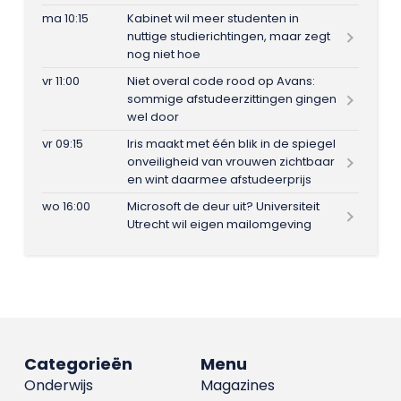
ma 10:15
Kabinet wil meer studenten in
nuttige studierichtingen, maar zegt
nog niet hoe
vr 11:00
Niet overal code rood op Avans:
sommige afstudeerzittingen gingen
wel door
vr 09:15
Iris maakt met één blik in de spiegel
onveiligheid van vrouwen zichtbaar
en wint daarmee afstudeerprijs
wo 16:00
Microsoft de deur uit? Universiteit
Utrecht wil eigen mailomgeving
Categorieën
Menu
Onderwijs
Magazines