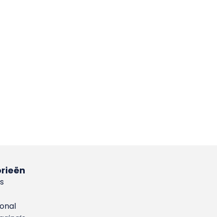
rieën
s
ional