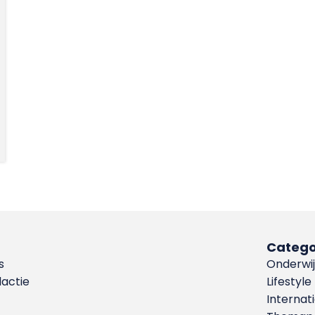
Catego
s
Onderwij
dactie
Lifestyle
Internat