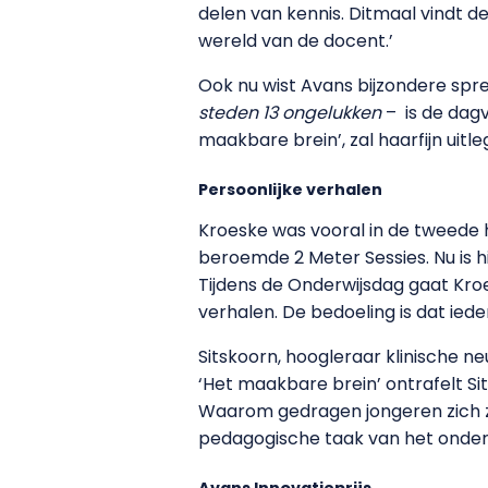
delen van kennis. Ditmaal vindt d
wereld van de docent.’
Ook nu wist Avans bijzondere spr
steden 13 ongelukken
– is de dagv
maakbare brein’, zal haarfijn uit
Persoonlijke verhalen
Kroeske was vooral in de tweede he
beroemde 2 Meter Sessies. Nu is h
Tijdens de Onderwijsdag gaat Kroes
verhalen. De bedoeling is dat ieder
Sitskoorn, hoogleraar klinische ne
‘Het maakbare brein’ ontrafelt Sit
Waarom gedragen jongeren zich zo
pedagogische taak van het onderw
Avans Innovatieprijs