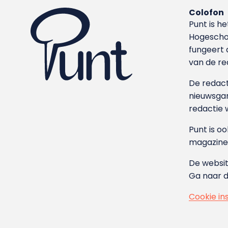
Colofon
Punt is h
Hoge­sch
fungeert 
van de re
De redacti
nieuwsgar
redactie 
Punt is o
magazine
De websit
Ga naar 
Cookie in