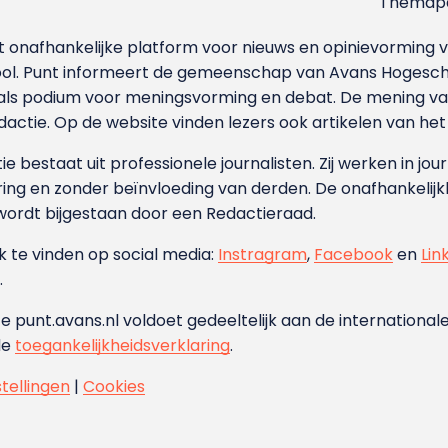
Themapa
et onafhankelijke platform voor nieuws en opinievormin
ool. Punt informeert de gemeenschap van Avans Hogesch
als podium voor meningsvorming en debat. De mening van 
dactie. Op de website vinden lezers ook artikelen van he
e bestaat uit professionele journalisten. Zij werken in jour
ing en zonder beïnvloeding van derden. De onafhankelijk
wordt bijgestaan door een Redactieraad.
ok te vinden op social media:
Instragram
,
Facebook
en
Lin
.
e punt.avans.nl voldoet gedeeltelijk aan de internationale
de
toegankelijkheidsverklaring
.
stellingen
|
Cookies