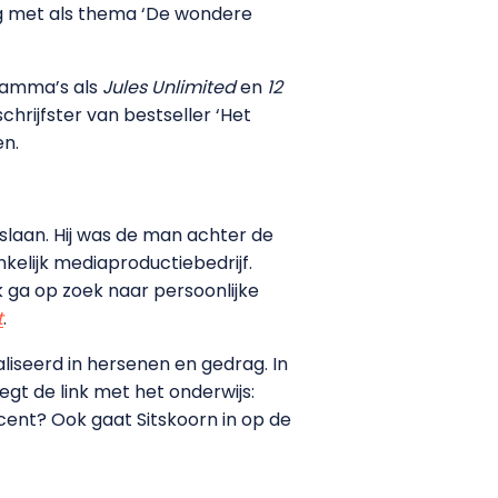
ing met als thema ‘De wondere
gramma’s als
Jules Unlimited
en
12
chrijfster van bestseller ‘Het
en.
 slaan. Hij was de man achter de
nkelijk mediaproductiebedrijf.
Ik ga op zoek naar persoonlijke
t
.
aliseerd in hersenen en gedrag. In
egt de link met het onderwijs:
cent? Ook gaat Sitskoorn in op de