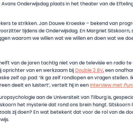
e Avans Onderwijsdag plaats in het theater van de Eftel
ekers te strikken. Jan Douwe Kroeske – bekend van pro
oorzitter tijdens de Onderwijsdag. En Margriet Sitskoorn, s
leggen waarom we willen wat we willen en doen wat we do
lft van de jaren tachtig niet van de televisie en radio te
ij oprichter van en werkzaam bij
Double 2 BV
, een onafha
ke zelf op pad: ‘Ik ga zelf rondlopen en vragen stellen. 
een deelt en luistert’, vertelt hij in een
interview met
Pun
uropsychologie aan de Universiteit van Tilburg is, gespeci
skoorn het mysterie dat rond ons brein hangt. Sitskoorn l
als zij doen? En wat betekent dat voor de rol van de do
ijs.