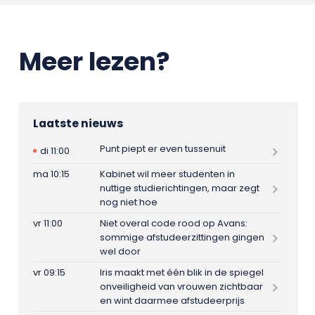
Meer lezen?
Laatste nieuws
Punt piept er even tussenuit
di 11:00
ma 10:15
Kabinet wil meer studenten in
nuttige studierichtingen, maar zegt
nog niet hoe
vr 11:00
Niet overal code rood op Avans:
sommige afstudeerzittingen gingen
wel door
vr 09:15
Iris maakt met één blik in de spiegel
onveiligheid van vrouwen zichtbaar
en wint daarmee afstudeerprijs