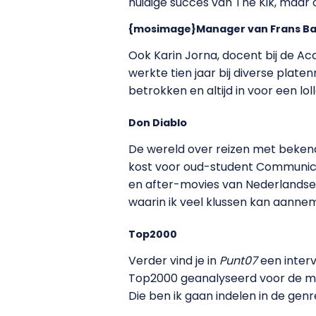
huidige succes van The Kik, maar
{mosimage}Manager van Frans B
Ook Karin Jorna, docent bij de A
werkte tien jaar bij diverse plat
betrokken en altijd in voor een lo
Don Diablo
De wereld over reizen met bekend
kost voor oud-student Communic
en after-movies van Nederlandse d
waarin ik veel klussen kan aanneme
Top2000
Verder vind je in
Punt07
een inter
Top2000 geanalyseerd voor de mino
Die ben ik gaan indelen in de gen