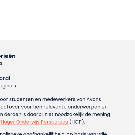
rieën
s
ional
gina’s
g voor studenten en medewerkers van Avans
ool over voor hen relevante onderwerpen en
derden is daarbij niet noodzakelijk de mening
t
Hoger Onderwijs Persbureau
(HOP).
nalistieke onafhankelijkheid, op basis van vrije