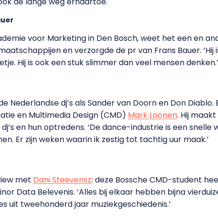
 ook de lange weg ernaartoe.
auer
cademie voor Marketing in Den Bosch, weet het een en an
enmaatschappijen en verzorgde de pr van Frans Bauer. ‘Hi
lletje. Hij is ook een stuk slimmer dan veel mensen denken.
e Nederlandse dj’s als Sander van Doorn en Don Diablo. 
atie en Multimedia Design (CMD)
Mark Loonen
. Hij maak
j’s en hun optredens. ‘De dance-industrie is een snelle 
n. Er zijn weken waarin ik zestig tot tachtig uur maak.’
view met
Dani Steevensz
: deze Bossche CMD-student heef
r Data Belevenis. ‘Alles bij elkaar hebben bijna vierduiz
res uit tweehonderd jaar muziekgeschiedenis.’