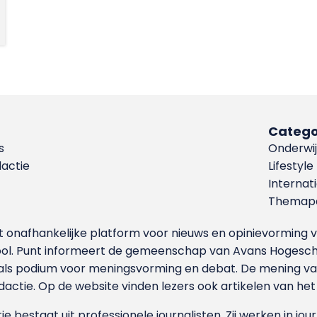
Catego
s
Onderwij
dactie
Lifestyle
Internat
Themapa
et onafhankelijke platform voor nieuws en opinievormin
ool. Punt informeert de gemeenschap van Avans Hogesch
als podium voor meningsvorming en debat. De mening van 
dactie. Op de website vinden lezers ook artikelen van he
e bestaat uit professionele journalisten. Zij werken in jour