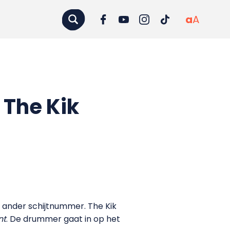
a
A
 The Kik
f ander schijtnummer. The Kik
nt
. De drummer gaat in op het