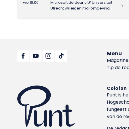
wo 16:00
Microsoft de deur uit? Universiteit
Utrecht wil eigen mailomgeving
Menu
Magazine
Tip de re
Colofon
Punt is h
Hoge­sch
fungeert 
van de re
De redacti