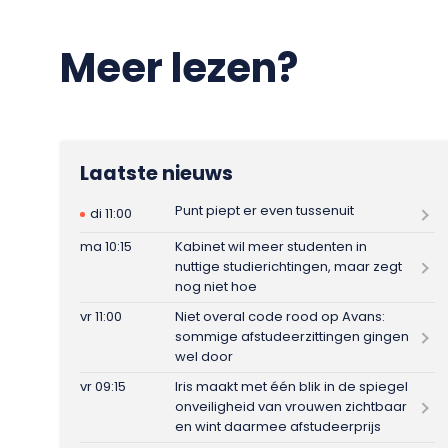
Meer lezen?
Laatste nieuws
Punt piept er even tussenuit
di 11:00
ma 10:15
Kabinet wil meer studenten in
nuttige studierichtingen, maar zegt
nog niet hoe
vr 11:00
Niet overal code rood op Avans:
sommige afstudeerzittingen gingen
wel door
vr 09:15
Iris maakt met één blik in de spiegel
onveiligheid van vrouwen zichtbaar
en wint daarmee afstudeerprijs