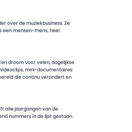
der over de muziekbusiness. Ze
j is een mensen-mens, heel
’
Een droom voor velen, dagelijkse
t videoclips, mini-documentaires
wereld die continu verandert en
t alle jaargangen van de
end nummers in de lijst gestaan.